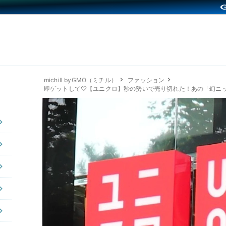
michill byGMO（ミチル）
ファッション
即ゲットして♡【ユニクロ】秒の勢いで売り切れた！あの「幻ニ