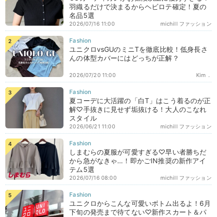
羽織るだけで決まるからヘビロテ確定！夏の
名品5選
2026/07/16 11:00
michill ファッション
ユニクロvsGUのミニTを徹底比較！低身長さ
んの体型カバーにはどっちが正解？
2026/07/20 11:00
Kim．
夏コーデに大活躍の「白T」はこう着るのが正
解♡手抜きに見せず垢抜ける！大人のこなれ
スタイル
2026/06/21 11:00
michill ファッション
しまむらの夏服が可愛すぎる♡早い者勝ちだ
から急がなきゃ…！即かごIN推奨の新作アイ
テム5選
2026/07/16 08:00
michill ファッション
ユニクロからこんな可愛いボトム出るよ！6月
下旬の発売まで待てない♡新作スカート＆パ