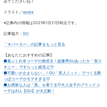
みてくださいね！
イラスト／
asuka
※記事内の情報は2021年1月21日時点です。
記事協力：
GU
「＃パーカー」の記事をもっと見る
【あなたにおすすめの記事】
■着ぶくれ冬コーデの救世主！超優秀GUあったか「黒ス
キニー」ですらっと細見え♡
■可愛いが止まらない…！GU「美人ニット」でつくる艶
っぽコーデがモテすぎる♡
■お洒落な人は「黒」を着てる♡大人女子のブラックコ
ーデはALL【GU】が大正解！