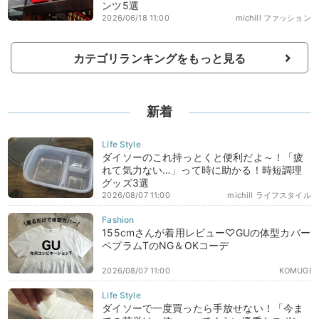
ンツ5選
2026/06/18 11:00
michill ファッション
カテゴリランキングをもっと見る
新着
ダイソーのこれ持っとくと便利だよ～！「疲
れて気力ない…」って時に助かる！時短調理
グッズ3選
2026/08/07 11:00
michill ライフスタイル
155cmさんが着用レビュー♡GUの体型カバー
ペプラムTのNG＆OKコーデ
2026/08/07 11:00
KOMUGI
ダイソーで一度買ったら手放せない！「今ま