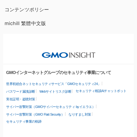
コンテンツポリシー
michill 繁體中文版
GMOインターネットグループのセキュリティ事業について
世界初総合ネットセキュリティサービス「GMOセキュリティ24」
セキュリティ相談AIチャットボット
パスワード漏洩診断
Webサイトリスク診断
実在証明・盗聴対策
サイバー攻撃対策（GMOサイバーセキュリティ byイエラエ）
サイバー攻撃対策（GMO Flatt Security）
なりすまし対策
セキュリティ事業の軌跡