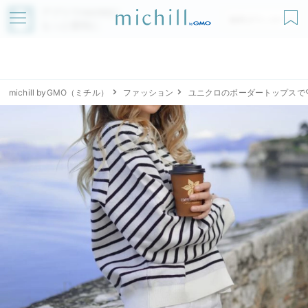
アプリでmichillが
無料ダウンロード
もっと便利に
michill byGMO（ミチル）
ファッション
ユニクロのボーダートップスで