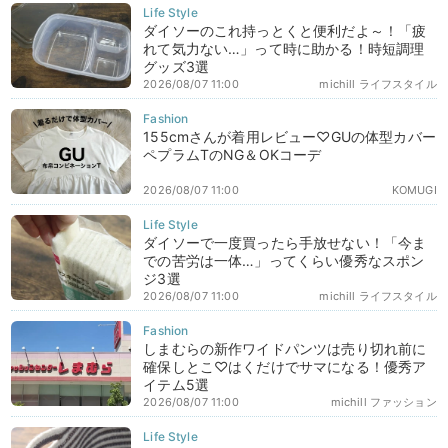
ダイソーのこれ持っとくと便利だよ～！「疲
れて気力ない…」って時に助かる！時短調理
グッズ3選
2026/08/07 11:00
michill ライフスタイル
155cmさんが着用レビュー♡GUの体型カバー
ペプラムTのNG＆OKコーデ
2026/08/07 11:00
KOMUGI
ダイソーで一度買ったら手放せない！「今ま
での苦労は一体…」ってくらい優秀なスポン
ジ3選
2026/08/07 11:00
michill ライフスタイル
しまむらの新作ワイドパンツは売り切れ前に
確保しとこ♡はくだけでサマになる！優秀ア
イテム5選
2026/08/07 11:00
michill ファッション