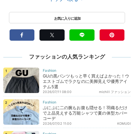
ファッションの人気ランキング
GUの黒パンツもっと早く買えばよかった！ウ
エストゴムでラクなのに美脚見え♡優秀アイ
テム5選
2026/07/11 08:00
michill ファッション
ぷにぷに二の腕もお腹も隠せる！羽織るだけ
で上品見えする万能シャツで夏の体型カバー
コーデ
2026/07/02 11:00
KOMUGI