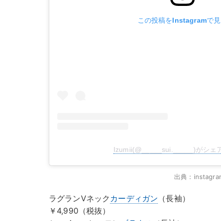
この投稿をInstagramで
Izumii(@_____sui._____)が
出典：instagra
ラグランVネック
カーディガン
（長袖）
￥4,990（税抜）