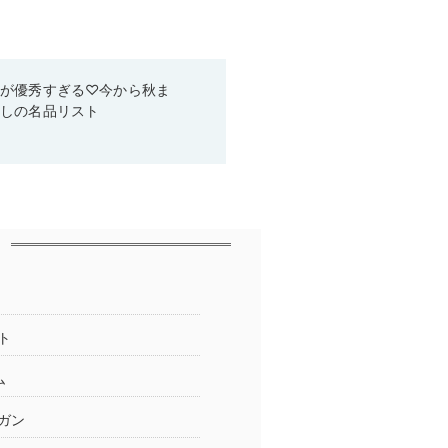
ムが優秀すぎる♡今から秋ま
なしの名品リスト
ト
ム
ガン