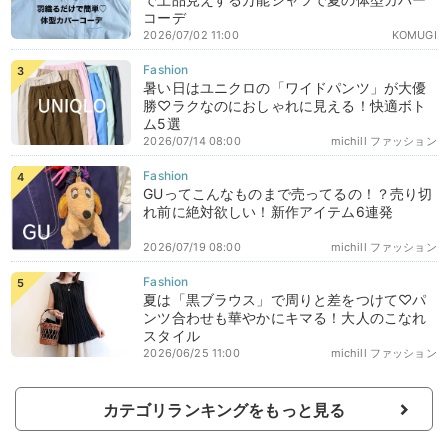
コーデ
2026/07/02 11:00
KOMUGI
暑い日はユニクロの「ワイドパンツ」が大優
勝♡ラクなのにおしゃれに見える！快適ボト
ム5選
2026/07/14 08:00
michill ファッション
GUってこんなものまで売ってるの！？売り切
れ前に絶対欲しい！新作アイテム6連発
2026/07/19 08:00
michill ファッション
夏は「黒ブラウス」で周りと差をつけて♡パ
ンツ合わせも華やかにキマる！大人のこなれ
スタイル
2026/06/25 11:00
michill ファッション
カテゴリランキングをもっと見る