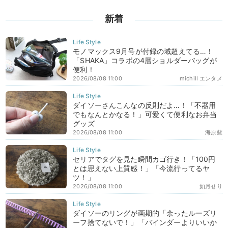
新着
モノマックス9月号が付録の域超えてる…！
「SHAKA」コラボの4層ショルダーバッグが
便利！
2026/08/08 11:00
michill エンタメ
ダイソーさんこんなの反則だよ…！「不器用
でもなんとかなる！」可愛くて便利なお弁当
グッズ
2026/08/08 11:00
海原藍
セリアでタグを見た瞬間カゴ行き！「100円
とは思えない上質感！」「今流行ってるヤ
ツ！」
2026/08/08 11:00
如月せり
ダイソーのリングが画期的「余ったルーズリ
ーフ捨てないで！」「バインダーよりいいか