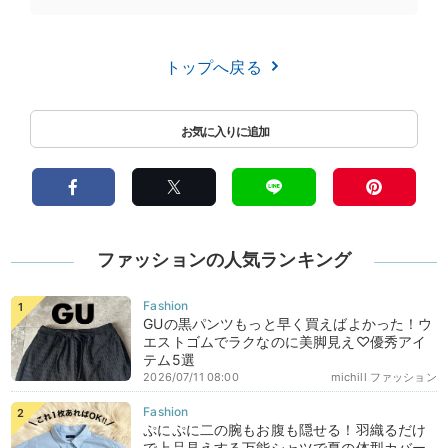
トップへ戻る
ファッションの人気ランキング
GUの黒パンツもっと早く買えばよかった！ウ
エストゴムでラクなのに美脚見え♡優秀アイ
テム5選
2026/07/11 08:00
michill ファッション
ぷにぷに二の腕もお腹も隠せる！羽織るだけ
で上品見えする万能シャツで夏の体型カバー