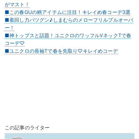
がマスト！
■この春GUの柄アイテムに注目！キレイめ春コーデ3選
■着回し力バツグン♪しまむらのメローフリルプルオーバ
ー！
■神トップスと話題！ユニクロのワッフルVネックTで春
コーデ♡
■ユニクロの長袖Tで春を先取り♡キレイめコーデ
この記事のライター