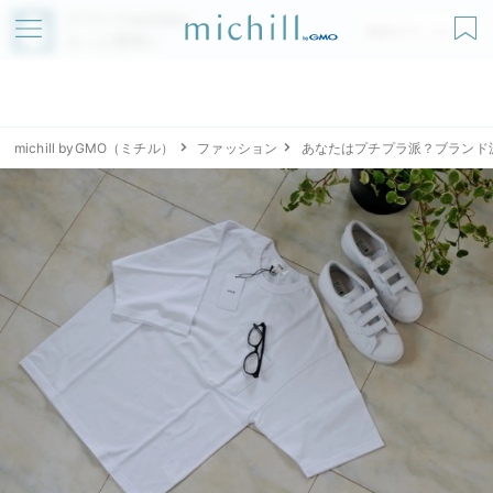
アプリでmichillが
無料ダウンロード
もっと便利に
michill byGMO（ミチル）
ファッション
あなたはプチプラ派？ブランド