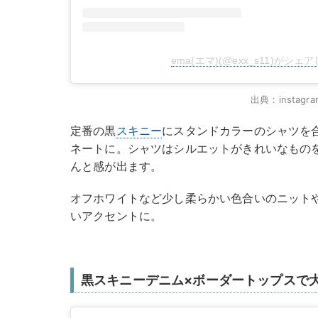
ema(エマ)(@exx_s11)がシェ
出典：instagra
定番の黒
スキニー
にスタンドカラーのシャツを
ネートに。シャツはシルエットがきれいなもの
んと感が出ます。
オフホワイトなど少し柔らかい色合いのニット
いアクセントに。
黒スキニーデニム×ボーダートップスで