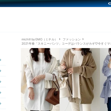
michill byGMO（ミチル）
ファッション
2021年春「スキニーパンツ」コーデはバランスがカギ♡今すぐマネし