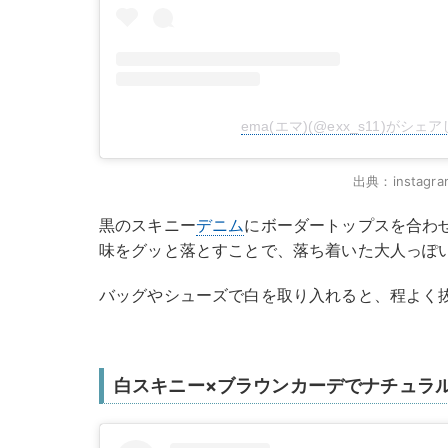
ema(エマ)(@exx_s11)がシェ
出典：instagra
黒のスキニー
デニム
にボーダートップスを合わ
味をグッと落とすことで、落ち着いた大人っぽ
バッグやシューズで白を取り入れると、程よく
白スキニー×ブラウンカーデでナチュラ