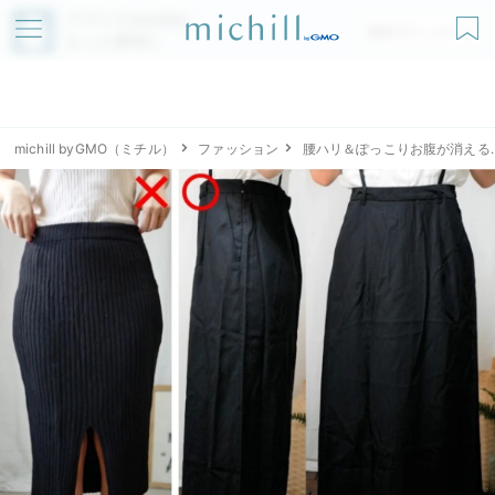
アプリでmichillが
無料ダウンロード
もっと便利に
michill byGMO（ミチル）
ファッション
腰ハリ＆ぽっこりお腹が消える