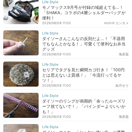
モノマックス9月号が付録の域超えてる…！
「SHAKA」コラボの4層ショルダーバッグが
便利！
2026/08/08 11:00
michill エンタメ
ダイソーさんこんなの反則だよ…！「不器用
でもなんとかなる！」可愛くて便利なお弁当
グッズ
2026/08/08 11:00
海原藍
セリアでタグを見た瞬間カゴ行き！「100円
とは思えない上質感！」「今流行ってるヤ
ツ！」
2026/08/08 11:00
如月せり
ダイソーのリングが画期的「余ったルーズリ
ーフ捨てないで！」「バインダーよりいいか
も！」
2026/08/08 11:00
海原藍