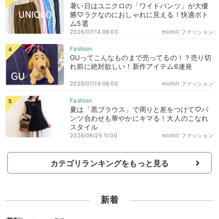
暑い日はユニクロの「ワイドパンツ」が大優
勝♡ラクなのにおしゃれに見える！快適ボト
ム5選
2026/07/14 08:00
michill ファッション
GUってこんなものまで売ってるの！？売り切
れ前に絶対欲しい！新作アイテム6連発
2026/07/19 08:00
michill ファッション
夏は「黒ブラウス」で周りと差をつけて♡パ
ンツ合わせも華やかにキマる！大人のこなれ
スタイル
2026/06/25 11:00
michill ファッション
カテゴリランキングをもっと見る
新着