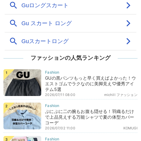
ファッションの人気ランキング
GUの黒パンツもっと早く買えばよかった！ウ
エストゴムでラクなのに美脚見え♡優秀アイ
テム5選
2026/07/11 08:00
michill ファッション
ぷにぷに二の腕もお腹も隠せる！羽織るだけ
で上品見えする万能シャツで夏の体型カバー
コーデ
2026/07/02 11:00
KOMUGI