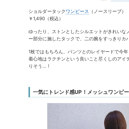
ショルダータック
ワンピース
（ノースリーブ）
￥1,490（税込）
ゆったり、ストンとしたシルエットがきれいな
ー部分に施したタックで、二の腕をすっきりカ
1枚ではもちろん、パンツとのレイヤードで今
着心地はラクチンという良いこと尽くしのアイ
りそう…！
一気にトレンド感UP！メッシュワンピ