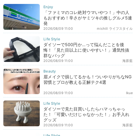
「ファミマのコレ絶対ウマいやつ！」中の人
もおすすめ！辛さがヤミツキの推しグルメ5連
発
2026/08/09 11:00
michill ライフスタイル
ダイソーで500円か…って悩んだことを後
悔！「見た目以上に使いやすい！」通気性抜
群なバッグ
2026/08/09 11:00
海原藍
眉メイクで損してるかも！ついやりがちなNG
習慣とプロが教える正解テク4選
2026/08/09 11:00
Ikue
ダイソーで見た目買いしたらハマっちゃっ
た！「可愛いだけじゃなかった！」お手入れ
グッズ
2026/08/09 11:00
海原藍