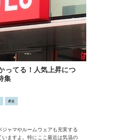
かってる！人気上昇につ
特集
ロ
夏
パジャマやルームウェアも充実する
ていますよ。特にここ最近は気温の