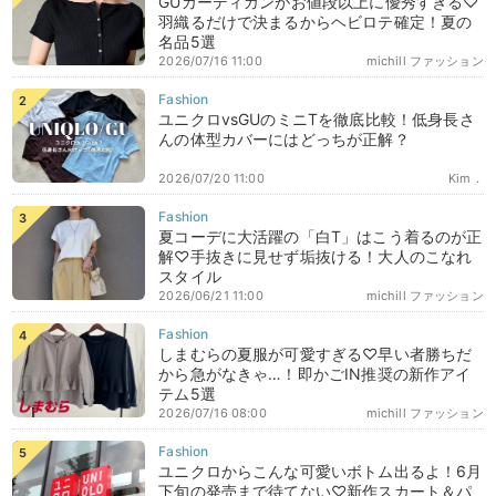
GUカーディガンがお値段以上に優秀すぎる♡
羽織るだけで決まるからヘビロテ確定！夏の
名品5選
2026/07/16 11:00
michill ファッション
ユニクロvsGUのミニTを徹底比較！低身長さ
んの体型カバーにはどっちが正解？
2026/07/20 11:00
Kim．
夏コーデに大活躍の「白T」はこう着るのが正
解♡手抜きに見せず垢抜ける！大人のこなれ
スタイル
2026/06/21 11:00
michill ファッション
しまむらの夏服が可愛すぎる♡早い者勝ちだ
から急がなきゃ…！即かごIN推奨の新作アイ
テム5選
2026/07/16 08:00
michill ファッション
ユニクロからこんな可愛いボトム出るよ！6月
下旬の発売まで待てない♡新作スカート＆パ