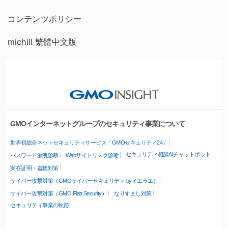
コンテンツポリシー
michill 繁體中文版
GMOインターネットグループのセキュリティ事業について
世界初総合ネットセキュリティサービス「GMOセキュリティ24」
セキュリティ相談AIチャットボット
パスワード漏洩診断
Webサイトリスク診断
実在証明・盗聴対策
サイバー攻撃対策（GMOサイバーセキュリティ byイエラエ）
サイバー攻撃対策（GMO Flatt Security）
なりすまし対策
セキュリティ事業の軌跡