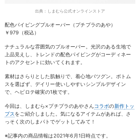
出典：しまむら公式オンラインストア
配色パイピングプルオーバー（プチプラのあや）
￥979（税込）
ナチュラルな雰囲気のプルオーバー。光沢のある生地で
上品見えし、トレンドの配色パイピングがコーディネー
トのアクセントに効いてくれます。
素材はさらりとした肌触りで、着心地バツグン。ボトム
スを選ばず、デイリー使いしやすいシンプルデザイン
で、ヘビロテ確実の1枚です。
今回は、しまむら×プチプラのあやさん
コラボ
の
新作
トッ
プス
をご紹介しました。気になるアイテムがあれば、さ
っそく次のしまパトでゲットしてみて！
※記事内の商品情報は2021年6月1日時点です。