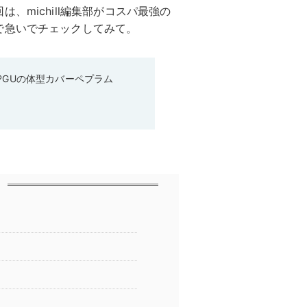
、michill編集部がコスパ最強の
で急いでチェックしてみて。
♡GUの体型カバーペプラム