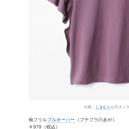
出典：
しまむら
公式オン
袖フリル
プルオーバー
（プチプラのあや）
￥979（税込）