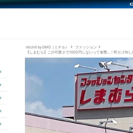
michill byGMO（ミチル）
ファッション
【しまむら】この可愛さで1000円しないって衝撃…！即カゴIN