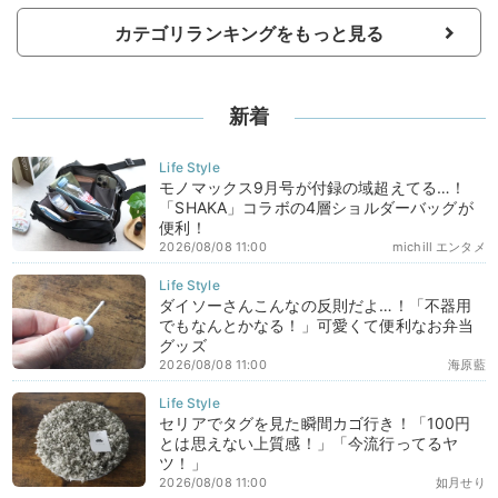
カテゴリランキングをもっと見る
新着
モノマックス9月号が付録の域超えてる…！
「SHAKA」コラボの4層ショルダーバッグが
便利！
2026/08/08 11:00
michill エンタメ
ダイソーさんこんなの反則だよ…！「不器用
でもなんとかなる！」可愛くて便利なお弁当
グッズ
2026/08/08 11:00
海原藍
セリアでタグを見た瞬間カゴ行き！「100円
とは思えない上質感！」「今流行ってるヤ
ツ！」
2026/08/08 11:00
如月せり