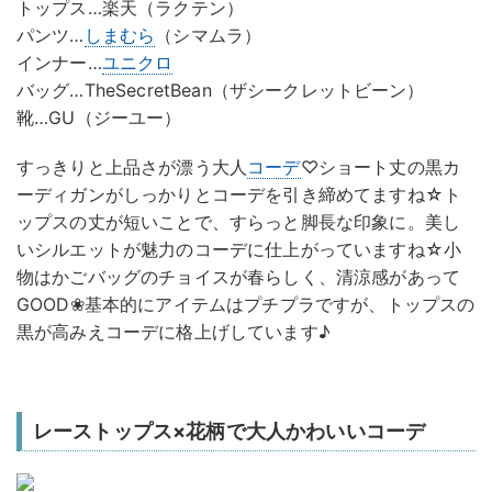
トップス…楽天（ラクテン）
パンツ…
しまむら
（シマムラ）
インナー…
ユニクロ
バッグ…TheSecretBean（ザシークレットビーン）
靴…GU（ジーユー）
すっきりと上品さが漂う大人
コーデ
♡ショート丈の黒カ
ーディガンがしっかりとコーデを引き締めてますね☆ト
ップスの丈が短いことで、すらっと脚長な印象に。美し
いシルエットが魅力のコーデに仕上がっていますね☆小
物はかごバッグのチョイスが春らしく、清涼感があって
GOOD❀基本的にアイテムはプチプラですが、トップスの
黒が高みえコーデに格上げしています♪
レーストップス×花柄で大人かわいいコーデ