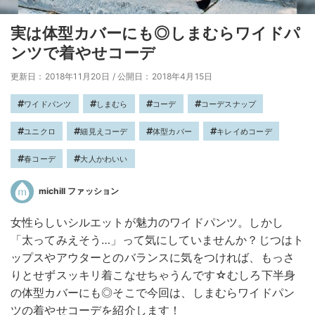
実は体型カバーにも◎しまむらワイドパ
ンツで着やせコーデ
更新日：2018年11月20日
/
公開日：2018年4月15日
ワイドパンツ
しまむら
コーデ
コーデスナップ
ユニクロ
細見えコーデ
体型カバー
キレイめコーデ
春コーデ
大人かわいい
michill ファッション
女性らしいシルエットが魅力のワイドパンツ。しかし
「太ってみえそう…」って気にしていませんか？じつはト
ップスやアウターとのバランスに気をつければ、もっさ
りとせずスッキリ着こなせちゃうんです☆むしろ下半身
の体型カバーにも◎そこで今回は、しまむらワイドパン
ツの着やせコーデを紹介します！