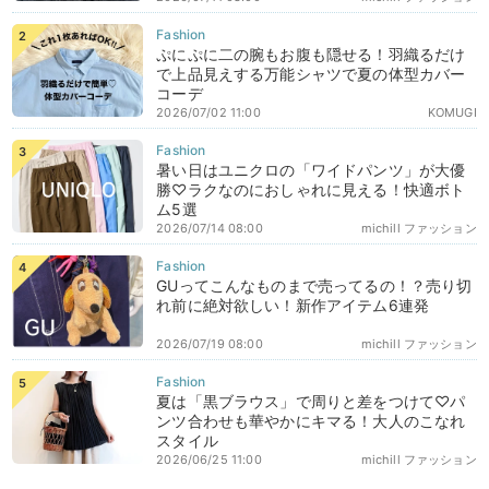
ぷにぷに二の腕もお腹も隠せる！羽織るだけ
で上品見えする万能シャツで夏の体型カバー
コーデ
2026/07/02 11:00
KOMUGI
暑い日はユニクロの「ワイドパンツ」が大優
勝♡ラクなのにおしゃれに見える！快適ボト
ム5選
2026/07/14 08:00
michill ファッション
GUってこんなものまで売ってるの！？売り切
れ前に絶対欲しい！新作アイテム6連発
2026/07/19 08:00
michill ファッション
夏は「黒ブラウス」で周りと差をつけて♡パ
ンツ合わせも華やかにキマる！大人のこなれ
スタイル
2026/06/25 11:00
michill ファッション