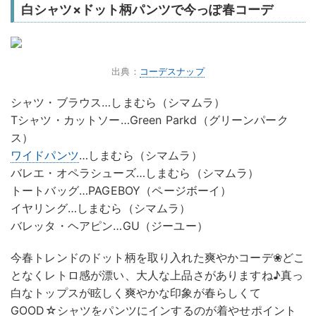
白シャツ×ドット柄パンツで今っぽ春コーデ
出典：
コーデスナップ
シャツ・ブラウス…しまむら（シマムラ）
Tシャツ・カットソー…Green Parkd（グリーンパーク
ス）
ワイドパンツ
…しまむら（シマムラ）
バレエ・オペラシューズ…しまむら（シマムラ）
トートバッグ…PAGEBOY（ページボーイ）
イヤリング…しまむら（シマムラ）
バレッタ・ヘアピン…GU（ジーユー）
今春トレンドのドット柄を取り入れた爽やかコーデ❀どこ
となくレトロ感が漂い、大人な上品さがありますね♪真っ
白なトップスが眩しく爽やかな印象が春らしくて
GOOD☆シャツをパンツにインするのが着やせポイント