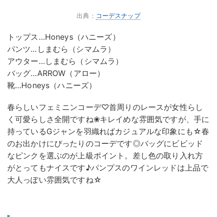
出典：
コーデスナップ
トップス…Honeys（ハニーズ）
パンツ…しまむら（シマムラ）
アウター…しまむら（シマムラ）
バッグ…ARROW（アロー）
靴…Honeys（ハニーズ）
春らしいフェミニンコーデ♡首周りのレースが女性らし
く可愛らしさ全開ですね❀キレイめな雰囲気ですが、手に
持っているGジャンを羽織ればカジュアルな印象にも☆春
のお出かけにぴったりのコーデです◎バッグにビビッド
なピンクを選ぶのが上級ポイント。差し色の取り入れ方
がとってもナイスです♪パンプスのワインレッドは上品で
大人っぽい雰囲気ですね☆