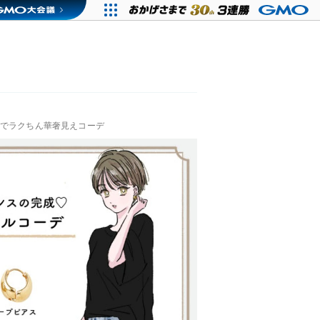
ムでラクちん華奢見えコーデ