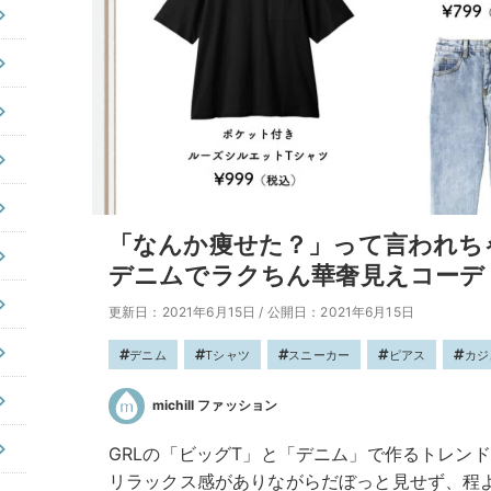
「なんか痩せた？」って言われちゃ
デニムでラクちん華奢見えコーデ
更新日：2021年6月15日
/
公開日：2021年6月15日
デニム
Tシャツ
スニーカー
ピアス
カジ
michill ファッション
GRLの「ビッグT」と「デニム」で作るトレン
リラックス感がありながらだぼっと見せず、程