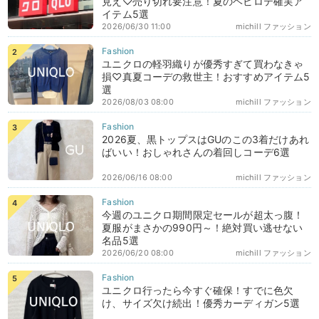
見え♡売り切れ要注意！夏のヘビロテ確実ア
イテム5選
2026/06/30 11:00
michill ファッション
ユニクロの軽羽織りが優秀すぎて買わなきゃ
損♡真夏コーデの救世主！おすすめアイテム5
選
2026/08/03 08:00
michill ファッション
2026夏、黒トップスはGUのこの3着だけあれ
ばいい！おしゃれさんの着回しコーデ6選
2026/06/16 08:00
michill ファッション
今週のユニクロ期間限定セールが超太っ腹！
夏服がまさかの990円～！絶対買い逃せない
名品5選
2026/06/20 08:00
michill ファッション
ユニクロ行ったら今すぐ確保！すでに色欠
け、サイズ欠け続出！優秀カーディガン5選