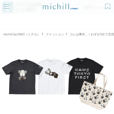
アプリでmichillが
無料ダウンロード
もっと便利に
michill byGMO（ミチル）
ファッション
コレは事件…！わずか5分で完