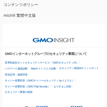
コンテンツポリシー
michill 繁體中文版
GMOインターネットグループのセキュリティ事業について
世界初総合ネットセキュリティサービス「GMOセキュリティ24」
セキュリティ相談AIチャットボット
パスワード漏洩診断
Webサイトリスク診断
実在証明・盗聴対策
サイバー攻撃対策（GMOサイバーセキュリティ byイエラエ）
サイバー攻撃対策（GMO Flatt Security）
なりすまし対策
セキュリティ事業の軌跡