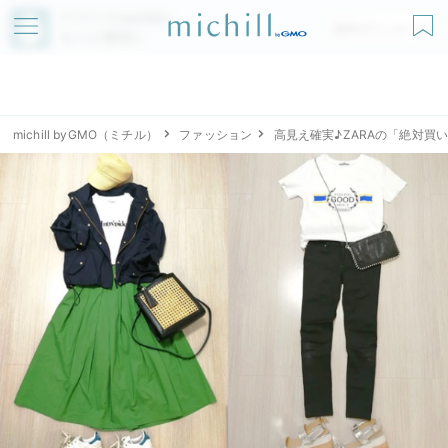
アプリでmichillが
無料ダウンロード
もっと便利に
michill byGMO（ミチル）
ファッション
高見え確実♪ZARAの「絶対買