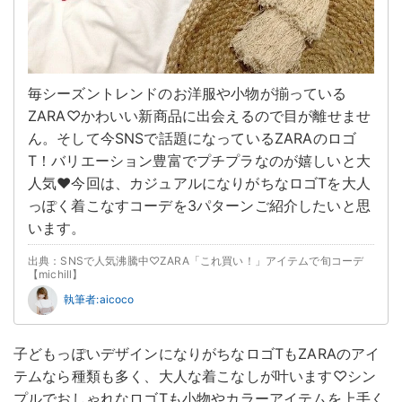
毎シーズントレンドのお洋服や小物が揃っている
ZARA♡かわいい新商品に出会えるので目が離せませ
ん。そして今SNSで話題になっているZARAのロゴ
T！バリエーション豊富でプチプラなのが嬉しいと大
人気♥今回は、カジュアルになりがちなロゴTを大人
っぽく着こなすコーデを3パターンご紹介したいと思
います。
出典：SNSで人気沸騰中♡ZARA「これ買い！」アイテムで旬コーデ
【michill】
執筆者:aicoco
子どもっぽいデザインになりがちなロゴTもZARAのアイ
テムなら種類も多く、大人な着こなしが叶います♡シン
プルでおしゃれなロゴTも小物やカラーアイテムを上手く