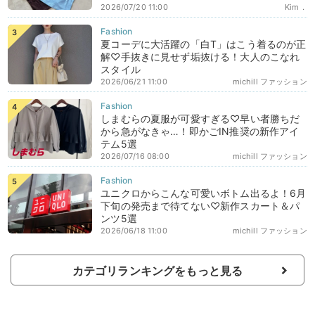
2026/07/20 11:00
Kim．
夏コーデに大活躍の「白T」はこう着るのが正
解♡手抜きに見せず垢抜ける！大人のこなれ
スタイル
2026/06/21 11:00
michill ファッション
しまむらの夏服が可愛すぎる♡早い者勝ちだ
から急がなきゃ…！即かごIN推奨の新作アイ
テム5選
2026/07/16 08:00
michill ファッション
ユニクロからこんな可愛いボトム出るよ！6月
下旬の発売まで待てない♡新作スカート＆パ
ンツ5選
2026/06/18 11:00
michill ファッション
カテゴリランキングをもっと見る