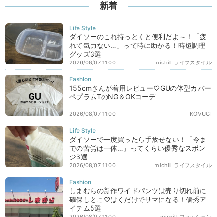
新着
ダイソーのこれ持っとくと便利だよ～！「疲
れて気力ない…」って時に助かる！時短調理
グッズ3選
2026/08/07 11:00
michill ライフスタイル
155cmさんが着用レビュー♡GUの体型カバー
ペプラムTのNG＆OKコーデ
2026/08/07 11:00
KOMUGI
ダイソーで一度買ったら手放せない！「今ま
での苦労は一体…」ってくらい優秀なスポン
ジ3選
2026/08/07 11:00
michill ライフスタイル
しまむらの新作ワイドパンツは売り切れ前に
確保しとこ♡はくだけでサマになる！優秀ア
イテム5選
2026/08/07 11:00
michill ファッション