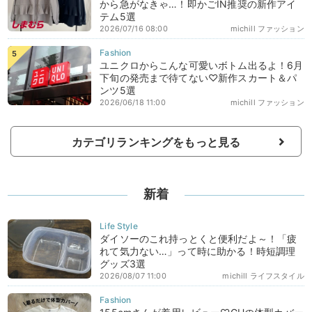
から急がなきゃ…！即かごIN推奨の新作アイ
テム5選
2026/07/16 08:00
michill ファッション
ユニクロからこんな可愛いボトム出るよ！6月
下旬の発売まで待てない♡新作スカート＆パ
ンツ5選
2026/06/18 11:00
michill ファッション
カテゴリランキングをもっと見る
新着
ダイソーのこれ持っとくと便利だよ～！「疲
れて気力ない…」って時に助かる！時短調理
グッズ3選
2026/08/07 11:00
michill ライフスタイル