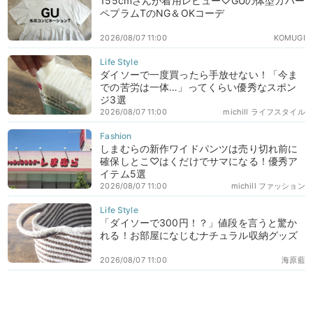
155cmさんが着用レビュー♡GUの体型カバー
ペプラムTのNG＆OKコーデ
2026/08/07 11:00
KOMUGI
ダイソーで一度買ったら手放せない！「今ま
での苦労は一体…」ってくらい優秀なスポン
ジ3選
2026/08/07 11:00
michill ライフスタイル
しまむらの新作ワイドパンツは売り切れ前に
確保しとこ♡はくだけでサマになる！優秀ア
イテム5選
2026/08/07 11:00
michill ファッション
「ダイソーで300円！？」値段を言うと驚か
れる！お部屋になじむナチュラル収納グッズ
2026/08/07 11:00
海原藍