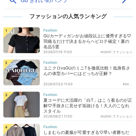
ファッションの人気ランキング
GUカーディガンがお値段以上に優秀すぎる♡
羽織るだけで決まるからヘビロテ確定！夏の
名品5選
2026/07/16 11:00
michill ファッション
ユニクロvsGUのミニTを徹底比較！低身長さ
んの体型カバーにはどっちが正解？
2026/07/20 11:00
Kim．
夏コーデに大活躍の「白T」はこう着るのが正
解♡手抜きに見せず垢抜ける！大人のこなれ
スタイル
2026/06/21 11:00
michill ファッション
しまむらの夏服が可愛すぎる♡早い者勝ちだ