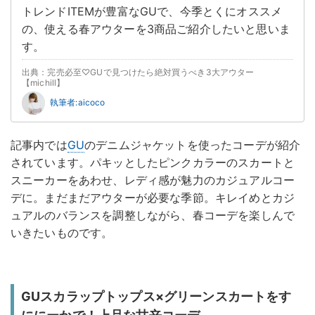
トレンドITEMが豊富なGUで、今季とくにオススメ
の、使える春アウターを3商品ご紹介したいと思いま
す。
出典：完売必至♡GUで見つけたら絶対買うべき3大アウター
【michill】
執筆者:aicoco
記事内では
GU
のデニムジャケットを使ったコーデが紹介
されています。パキッとしたピンクカラーのスカートと
スニーカーをあわせ、レディ感が魅力のカジュアルコー
デに。まだまだアウターが必要な季節。キレイめとカジ
ュアルのバランスを調整しながら、春コーデを楽しんで
いきたいものです。
GUスカラップトップス×グリーンスカートをす