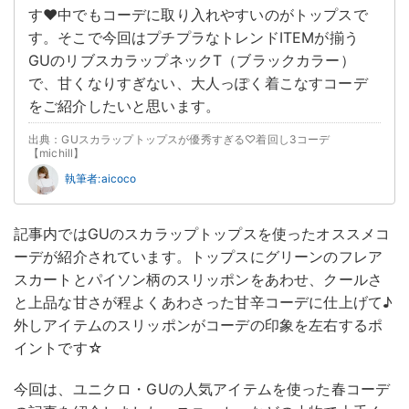
す♥中でもコーデに取り入れやすいのがトップスで
す。そこで今回はプチプラなトレンドITEMが揃う
GUのリブスカラップネックT（ブラックカラー）
で、甘くなりすぎない、大人っぽく着こなすコーデ
をご紹介したいと思います。
出典：GUスカラップトップスが優秀すぎる♡着回し3コーデ
【michill】
執筆者:aicoco
記事内ではGUのスカラップトップスを使ったオススメコ
ーデが紹介されています。トップスにグリーンのフレア
スカートとパイソン柄のスリッポンをあわせ、クールさ
と上品な甘さが程よくあわさった甘辛コーデに仕上げて♪
外しアイテムのスリッポンがコーデの印象を左右するポ
イントです☆
今回は、ユニクロ・GUの人気アイテムを使った春コーデ