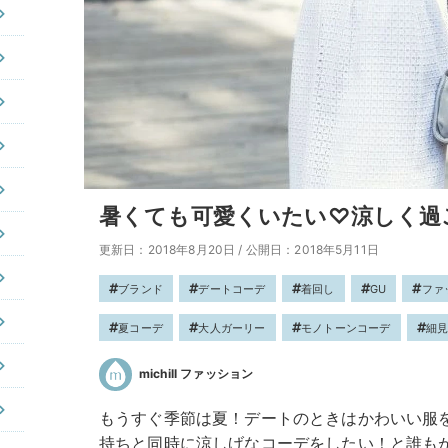
暑くても可愛くいたい♡涼しく過
更新日：2018年8月20日
/
公開日：2018年5月11日
ブランド
デートコーデ
着回し
GU
ファ
夏コーデ
大人ガーリー
モノトーンコーデ
細
michill ファッション
もうすぐ季節は夏！デートのときはかわいい服
持ちと同時に涼しげなコーデをしたい！と誰も