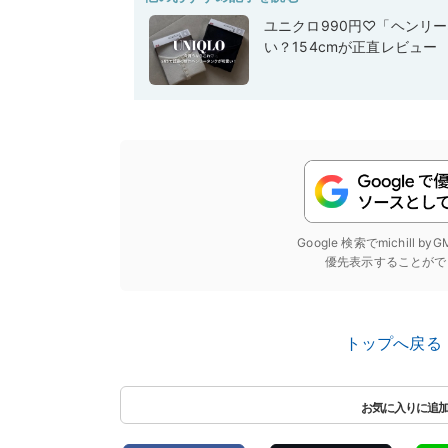
ユニクロ990円♡「ヘンリ
い？154cmが正直レビュー
Google 検索でmichill b
優先表示することがで
トップへ戻る