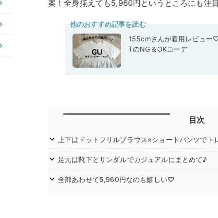
案！全身揃えても5,960円というところにも注
他のおすすめ記事を読む
155cmさんが着用レビュー
TのNG＆OKコーデ
目次
上下はドットフリルブラウス×ショートパンツでト
足元は靴下とサンダルでカジュアルにまとめて♪
全部あわせて5,960円なのも嬉しい♡