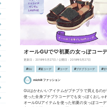
オールGUで♡初夏の女っぽコーデ
更新日：2018年5月27日
/
公開日：2018年5月27日
GU
夏コーデ
コーデ
プチプラコーデ
甘
michill ファッション
GUはかわいいアイテムがプチプラで買えるのが
使った全身プチプラコーデでも女っぽくおしゃ
オールGUアイテムを使った初夏の女っぽコーデをm