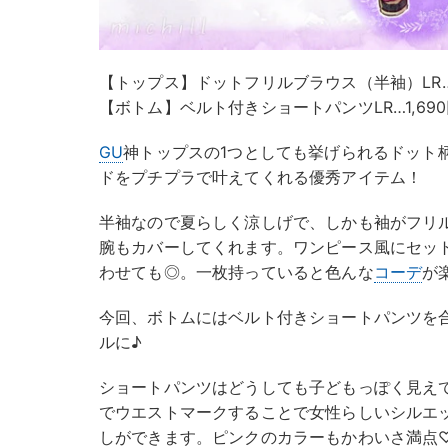
【トップス】ドットフリルブラウス（半袖）LR…1
【ボトム】ベルト付きショートパンツLR…1,69
GU
神トップスの1つとしても挙げられるドット
ドをプチプラで叶えてくれる優秀アイテム！
半袖なので夏らしく涼しげで、しかも袖がフリ
腕もカバーしてくれます。ワンピース風にセッ
わせても◎。一枚持っていると色んな
コーデ
が
今回、ボトムにはベルト付きショートパンツを
ルに♪
ショートパンツはどうしても子どもっぽく見え
でウエストマークすることで女性らしいシルエ
しができます。ピンクのカラーもかわいさ満点