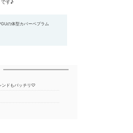
目です♪
♡GUの体型カバーペプラム
レンドもバッチリ♡