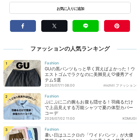
ファッションの人気ランキング
GUの黒パンツもっと早く買えばよかった！ウ
エストゴムでラクなのに美脚見え♡優秀アイ
テム5選
2026/07/11 08:00
michill ファッション
ぷにぷに二の腕もお腹も隠せる！羽織るだけ
で上品見えする万能シャツで夏の体型カバー
コーデ
2026/07/02 11:00
KOMUGI
暑い日はユニクロの「ワイドパンツ」が大優