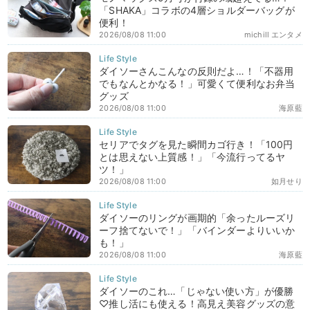
「SHAKA」コラボの4層ショルダーバッグが
便利！
2026/08/08 11:00
michill エンタメ
ダイソーさんこんなの反則だよ…！「不器用
でもなんとかなる！」可愛くて便利なお弁当
グッズ
2026/08/08 11:00
海原藍
セリアでタグを見た瞬間カゴ行き！「100円
とは思えない上質感！」「今流行ってるヤ
ツ！」
2026/08/08 11:00
如月せり
ダイソーのリングが画期的「余ったルーズリ
ーフ捨てないで！」「バインダーよりいいか
も！」
2026/08/08 11:00
海原藍
ダイソーのこれ…「じゃない使い方」が優勝
♡推し活にも使える！高見え美容グッズの意