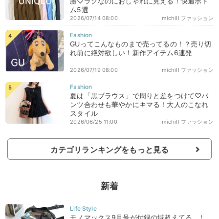
勝♡ラクなのにおしゃれに見える！快適ボト
ム5選
2026/07/14 08:00
michill ファッション
GUってこんなものまで売ってるの！？売り切
れ前に絶対欲しい！新作アイテム6連発
2026/07/19 08:00
michill ファッション
夏は「黒ブラウス」で周りと差をつけて♡パ
ンツ合わせも華やかにキマる！大人のこなれ
スタイル
2026/06/25 11:00
michill ファッション
カテゴリランキングをもっと見る
新着
モノマックス9月号が付録の域超えてる…！