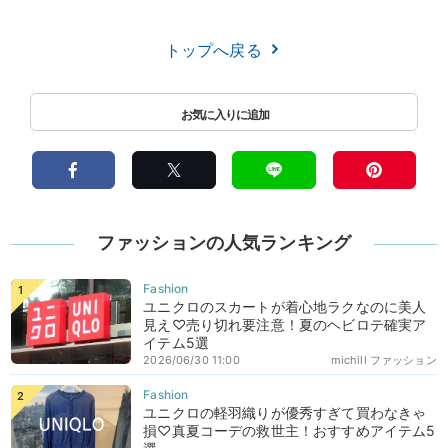
トップへ戻る
ファッションの人気ランキング
ユニクロのスカートが着心地ラクなのに美人
見え♡売り切れ要注意！夏のヘビロテ確実ア
イテム5選
2026/06/30 11:00
michill ファッション
ユニクロの軽羽織りが優秀すぎて買わなきゃ
損♡真夏コーデの救世主！おすすめアイテム5