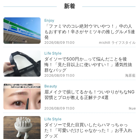
新着
「ファミマのコレ絶対ウマいやつ！」中の人
もおすすめ！辛さがヤミツキの推しグルメ5連
発
2026/08/09 11:00
michill ライフスタイル
ダイソーで500円か…って悩んだことを後
悔！「見た目以上に使いやすい！」通気性抜
群なバッグ
2026/08/09 11:00
海原藍
眉メイクで損してるかも！ついやりがちなNG
習慣とプロが教える正解テク4選
2026/08/09 11:00
Ikue
ダイソーで見た目買いしたらハマっちゃっ
た！「可愛いだけじゃなかった！」お手入れ
グッズ