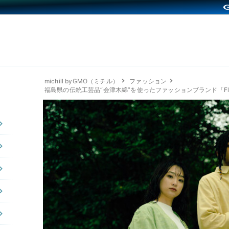
michill byGMO（ミチル）
ファッション
福島県の伝統工芸品“会津木綿”を使ったファッションブランド「Fla