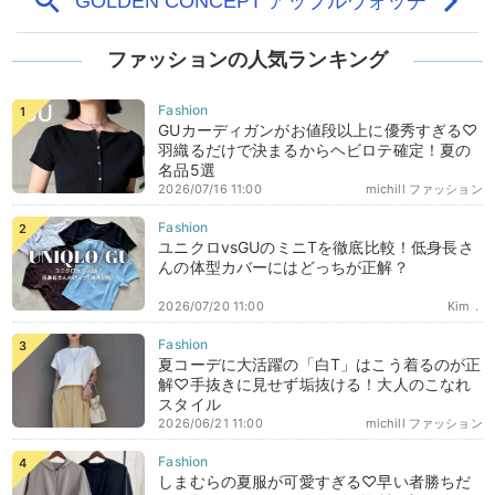
ファッションの人気ランキング
GUカーディガンがお値段以上に優秀すぎる♡
羽織るだけで決まるからヘビロテ確定！夏の
名品5選
2026/07/16 11:00
michill ファッション
ユニクロvsGUのミニTを徹底比較！低身長さ
んの体型カバーにはどっちが正解？
2026/07/20 11:00
Kim．
夏コーデに大活躍の「白T」はこう着るのが正
解♡手抜きに見せず垢抜ける！大人のこなれ
スタイル
2026/06/21 11:00
michill ファッション
しまむらの夏服が可愛すぎる♡早い者勝ちだ