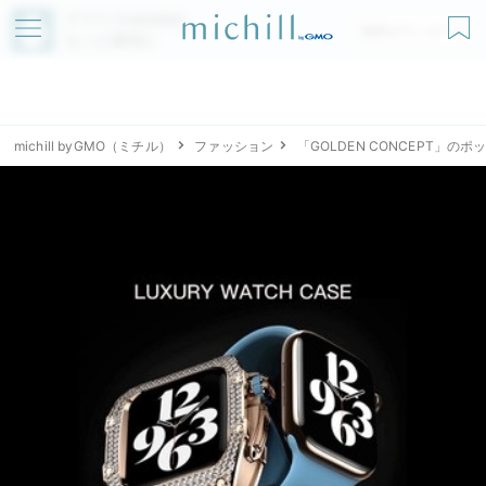
アプリでmichillが
無料ダウンロード
もっと便利に
michill byGMO（ミチル）
ファッション
「GOLDEN CONCEPT」