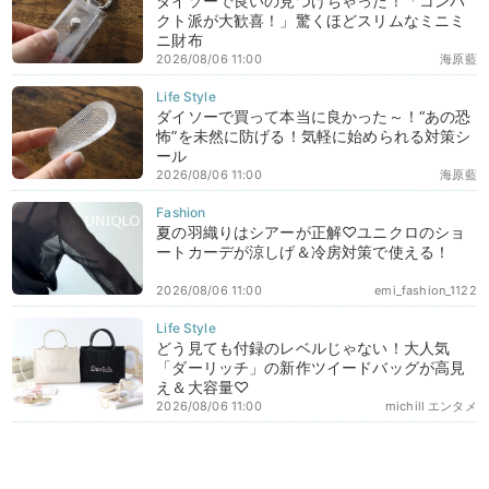
ダイソーで良いの見つけちゃった！「コンパ
クト派が大歓喜！」驚くほどスリムなミニミ
ニ財布
2026/08/06 11:00
海原藍
ダイソーで買って本当に良かった～！“あの恐
怖”を未然に防げる！気軽に始められる対策シ
ール
2026/08/06 11:00
海原藍
夏の羽織りはシアーが正解♡ユニクロのショ
ートカーデが涼しげ＆冷房対策で使える！
2026/08/06 11:00
emi_fashion_1122
どう見ても付録のレベルじゃない！大人気
「ダーリッチ」の新作ツイードバッグが高見
え＆大容量♡
2026/08/06 11:00
michill エンタメ