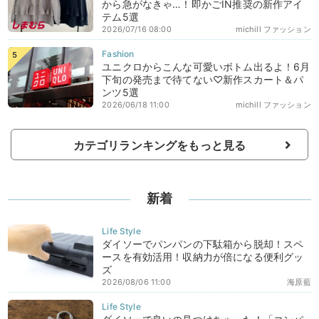
から急がなきゃ…！即かごIN推奨の新作アイ
テム5選
2026/07/16 08:00
michill ファッション
ユニクロからこんな可愛いボトム出るよ！6月
下旬の発売まで待てない♡新作スカート＆パ
ンツ5選
2026/06/18 11:00
michill ファッション
カテゴリランキングをもっと見る
新着
ダイソーでパンパンの下駄箱から脱却！スペ
ースを有効活用！収納力が倍になる便利グッ
ズ
2026/08/06 11:00
海原藍