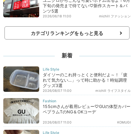
ユニクロからこんな可愛いボトム出るよ！6月
下旬の発売まで待てない♡新作スカート＆パ
ンツ5選
2026/06/18 11:00
michill ファッション
カテゴリランキングをもっと見る
新着
ダイソーのこれ持っとくと便利だよ～！「疲
れて気力ない…」って時に助かる！時短調理
グッズ3選
2026/08/07 11:00
michill ライフスタイル
155cmさんが着用レビュー♡GUの体型カバー
ペプラムTのNG＆OKコーデ
2026/08/07 11:00
KOMUGI