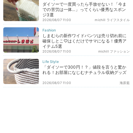
ダイソーで一度買ったら手放せない！「今ま
での苦労は一体…」ってくらい優秀なスポン
ジ3選
2026/08/07 11:00
michill ライフスタイル
しまむらの新作ワイドパンツは売り切れ前に
確保しとこ♡はくだけでサマになる！優秀ア
イテム5選
2026/08/07 11:00
michill ファッション
「ダイソーで300円！？」値段を言うと驚か
れる！お部屋になじむナチュラル収納グッズ
2026/08/07 11:00
海原藍