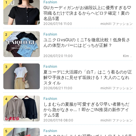
GUカーディガンがお値段以上に優秀すぎる♡
羽織るだけで決まるからヘビロテ確定！夏の
名品5選
2026/07/16 11:00
michill ファッション
ユニクロvsGUのミニTを徹底比較！低身長さ
んの体型カバーにはどっちが正解？
2026/07/20 11:00
Kim．
夏コーデに大活躍の「白T」はこう着るのが正
解♡手抜きに見せず垢抜ける！大人のこなれ
スタイル
2026/06/21 11:00
michill ファッション
しまむらの夏服が可愛すぎる♡早い者勝ちだ
から急がなきゃ…！即かごIN推奨の新作アイ
テム5選
2026/07/16 08:00
michill ファッション