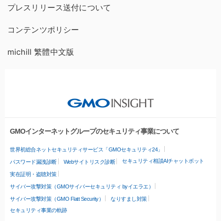
プレスリリース送付について
コンテンツポリシー
michill 繁體中文版
GMOインターネットグループのセキュリティ事業について
世界初総合ネットセキュリティサービス「GMOセキュリティ24」
セキュリティ相談AIチャットボット
パスワード漏洩診断
Webサイトリスク診断
実在証明・盗聴対策
サイバー攻撃対策（GMOサイバーセキュリティ byイエラエ）
サイバー攻撃対策（GMO Flatt Security）
なりすまし対策
セキュリティ事業の軌跡