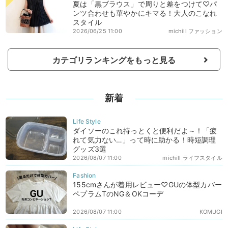
夏は「黒ブラウス」で周りと差をつけて♡パ
ンツ合わせも華やかにキマる！大人のこなれ
スタイル
2026/06/25 11:00
michill ファッション
カテゴリランキングをもっと見る
新着
ダイソーのこれ持っとくと便利だよ～！「疲
れて気力ない…」って時に助かる！時短調理
グッズ3選
2026/08/07 11:00
michill ライフスタイル
155cmさんが着用レビュー♡GUの体型カバー
ペプラムTのNG＆OKコーデ
2026/08/07 11:00
KOMUGI