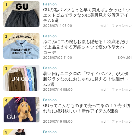
GUの黒パンツもっと早く買えばよかった！ウ
エストゴムでラクなのに美脚見え♡優秀アイ
テム5選
2026/07/11 08:00
michill ファッション
ぷにぷに二の腕もお腹も隠せる！羽織るだけ
で上品見えする万能シャツで夏の体型カバー
コーデ
2026/07/02 11:00
KOMUGI
暑い日はユニクロの「ワイドパンツ」が大優
勝♡ラクなのにおしゃれに見える！快適ボト
ム5選
2026/07/14 08:00
michill ファッション
GUってこんなものまで売ってるの！？売り切
れ前に絶対欲しい！新作アイテム6連発
2026/07/19 08:00
michill ファッション