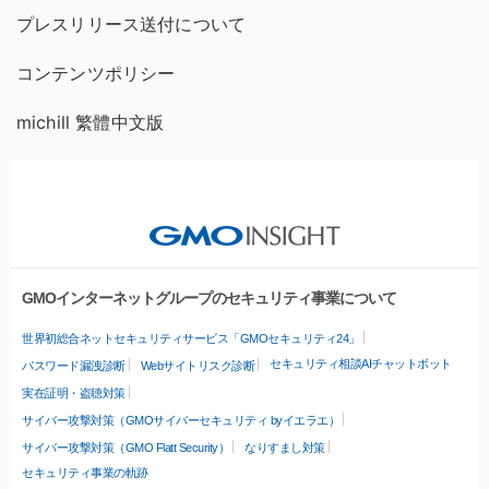
プレスリリース送付について
コンテンツポリシー
michill 繁體中文版
GMOインターネットグループのセキュリティ事業について
世界初総合ネットセキュリティサービス「GMOセキュリティ24」
セキュリティ相談AIチャットボット
パスワード漏洩診断
Webサイトリスク診断
実在証明・盗聴対策
サイバー攻撃対策（GMOサイバーセキュリティ byイエラエ）
サイバー攻撃対策（GMO Flatt Security）
なりすまし対策
セキュリティ事業の軌跡