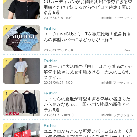
GUカーディガンがお値段以上に優秀すぎる♡
羽織るだけで決まるからヘビロテ確定！夏の
名品5選
2026/07/16 11:00
michill ファッション
ユニクロvsGUのミニTを徹底比較！低身長さ
んの体型カバーにはどっちが正解？
2026/07/20 11:00
Kim．
夏コーデに大活躍の「白T」はこう着るのが正
解♡手抜きに見せず垢抜ける！大人のこなれ
スタイル
2026/06/21 11:00
michill ファッション
しまむらの夏服が可愛すぎる♡早い者勝ちだ
から急がなきゃ…！即かごIN推奨の新作アイ
テム5選
2026/07/16 08:00
michill ファッション
ユニクロからこんな可愛いボトム出るよ！6月
下旬の発売まで待てない♡新作スカート＆パ