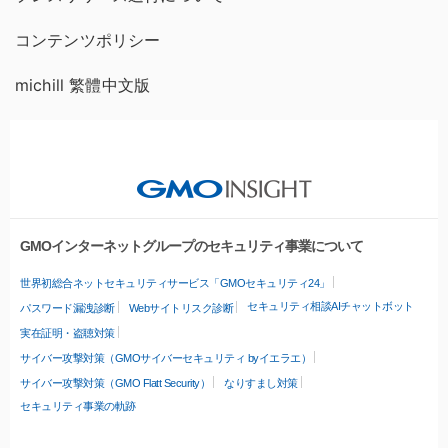
コンテンツポリシー
michill 繁體中文版
GMOインターネットグループのセキュリティ事業について
世界初総合ネットセキュリティサービス「GMOセキュリティ24」
セキュリティ相談AIチャットボット
パスワード漏洩診断
Webサイトリスク診断
実在証明・盗聴対策
サイバー攻撃対策（GMOサイバーセキュリティ byイエラエ）
サイバー攻撃対策（GMO Flatt Security）
なりすまし対策
セキュリティ事業の軌跡