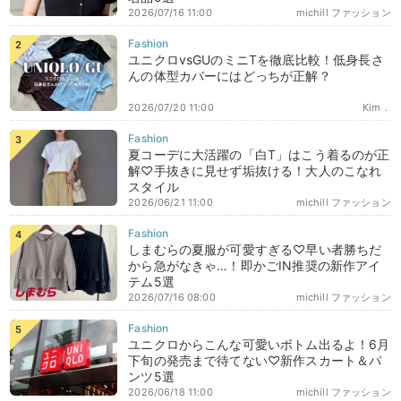
2026/07/16 11:00
michill ファッション
ユニクロvsGUのミニTを徹底比較！低身長さ
んの体型カバーにはどっちが正解？
2026/07/20 11:00
Kim．
夏コーデに大活躍の「白T」はこう着るのが正
解♡手抜きに見せず垢抜ける！大人のこなれ
スタイル
2026/06/21 11:00
michill ファッション
しまむらの夏服が可愛すぎる♡早い者勝ちだ
から急がなきゃ…！即かごIN推奨の新作アイ
テム5選
2026/07/16 08:00
michill ファッション
ユニクロからこんな可愛いボトム出るよ！6月
下旬の発売まで待てない♡新作スカート＆パ
ンツ5選
2026/06/18 11:00
michill ファッション