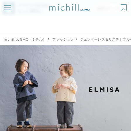
アプリでmichillが
無料ダウンロード
もっと便利に
michill byGMO（ミチル）
ファッション
ジェンダーレス＆サステナブルな