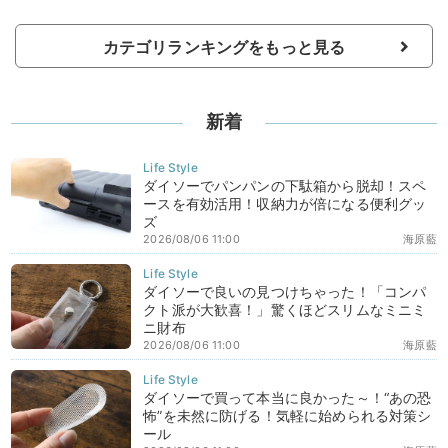
カテゴリランキングをもっと見る
新着
ダイソーでパンパンの下駄箱から脱却！スペ
ースを有効活用！収納力が倍になる便利グッ
ズ
2026/08/06 11:00
海原藍
ダイソーで良いの見つけちゃった！「コンパ
クト派が大歓喜！」驚くほどスリムなミニミ
ニ財布
2026/08/06 11:00
海原藍
ダイソーで買って本当に良かった～！“あの恐
怖”を未然に防げる！気軽に始められる対策シ
ール