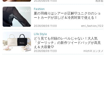
2026/08/06 11:00
海原藍
夏の羽織りはシアーが正解♡ユニクロのショ
ートカーデが涼しげ＆冷房対策で使える！
2026/08/06 11:00
emi_fashion_1122
どう見ても付録のレベルじゃない！大人気
「ダーリッチ」の新作ツイードバッグが高見
え＆大容量♡
2026/08/06 11:00
michill エンタメ