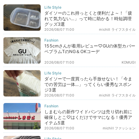
ダイソーのこれ持っとくと便利だよ～！「疲
れて気力ない…」って時に助かる！時短調理
グッズ3選
2026/08/07 11:00
michill ライフスタイル
155cmさんが着用レビュー♡GUの体型カバー
ペプラムTのNG＆OKコーデ
2026/08/07 11:00
KOMUGI
ダイソーで一度買ったら手放せない！「今ま
での苦労は一体…」ってくらい優秀なスポン
ジ3選
2026/08/07 11:00
michill ライフスタイル
しまむらの新作ワイドパンツは売り切れ前に
確保しとこ♡はくだけでサマになる！優秀ア
イテム5選
2026/08/07 11:00
michill ファッション