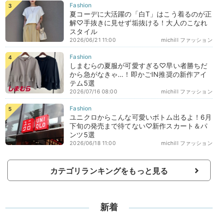
夏コーデに大活躍の「白T」はこう着るのが正
解♡手抜きに見せず垢抜ける！大人のこなれ
スタイル
2026/06/21 11:00
michill ファッション
しまむらの夏服が可愛すぎる♡早い者勝ちだ
から急がなきゃ…！即かごIN推奨の新作アイ
テム5選
2026/07/16 08:00
michill ファッション
ユニクロからこんな可愛いボトム出るよ！6月
下旬の発売まで待てない♡新作スカート＆パ
ンツ5選
2026/06/18 11:00
michill ファッション
カテゴリランキングをもっと見る
新着