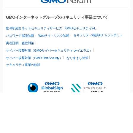
GMOインターネットグループのセキュリティ事業について
世界初総合ネットセキュリティサービス「GMOセキュリティ24」
セキュリティ相談AIチャットボット
パスワード漏洩診断
Webサイトリスク診断
実在証明・盗聴対策
サイバー攻撃対策（GMOサイバーセキュリティ byイエラエ）
サイバー攻撃対策（GMO Flatt Security）
なりすまし対策
セキュリティ事業の軌跡