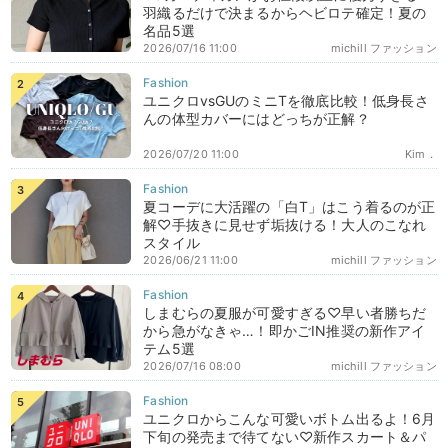
羽織るだけで決まるからヘビロテ確定！夏の
名品5選
2026/07/16 11:00
michill ファッション
ユニクロvsGUのミニTを徹底比較！低身長さ
んの体型カバーにはどっちが正解？
2026/07/20 11:00
Kim．
夏コーデに大活躍の「白T」はこう着るのが正
解♡手抜きに見せず垢抜ける！大人のこなれ
スタイル
2026/06/21 11:00
michill ファッション
しまむらの夏服が可愛すぎる♡早い者勝ちだ
から急がなきゃ…！即かごIN推奨の新作アイ
テム5選
2026/07/16 08:00
michill ファッション
ユニクロからこんな可愛いボトム出るよ！6月
下旬の発売まで待てない♡新作スカート＆パ