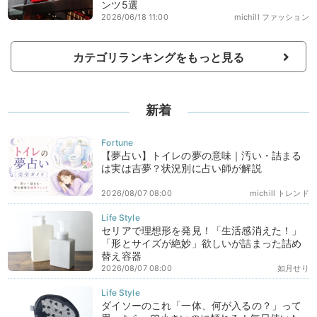
ンツ5選
2026/06/18 11:00
michill ファッション
カテゴリランキングをもっと見る
新着
【夢占い】トイレの夢の意味｜汚い・詰まる
は実は吉夢？状況別に占い師が解説
2026/08/07 08:00
michill トレンド
セリアで理想形を発見！「生活感消えた！」
「形とサイズが絶妙」欲しいが詰まった詰め
替え容器
2026/08/07 08:00
如月せり
ダイソーのこれ「一体、何が入るの？」って