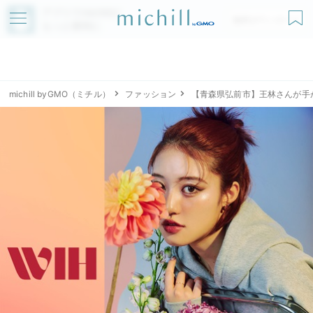
アプリでmichillが
無料ダウンロード
もっと便利に
michill byGMO（ミチル）
ファッション
【青森県弘前市】王林さんが手