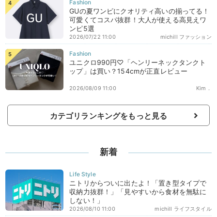
GUの夏ワンピにクオリティ高いの揃ってる！
可愛くてコスパ抜群！大人が使える高見えワ
ンピ5選
2026/07/22 11:00
michill ファッション
ユニクロ990円♡「ヘンリーネックタンクト
ップ」は買い？154cmが正直レビュー
2026/08/09 11:00
Kim．
カテゴリランキングをもっと見る
新着
ニトリからついに出たよ！「置き型タイプで
収納力抜群！」「見やすいから食材を無駄に
しない！」
2026/08/10 11:00
michill ライフスタイル