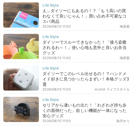
え…ダイソーにもあるの！？「もう高いの買
わなくて良いじゃん！」買い占め不可避なコ
スパ商品
2026/08/10 11:00
海原藍
ダイソーでスルーできなかった！「後ろ姿癒
されるわ～！」使い心地も意外と良いお弁当
グッズ
2026/08/10 11:00
海原藍
ダイソーでこのレベル出せるの！？ハンドメ
イド好きに見つかったらまずい！本格グッズ3
選
2026/08/10 11:00
michill ライフスタイル
セリアから凄いもの出た！「わざわざ持ち歩
くの面倒だった」欲しい機能が一体になった
安心グッズ
2026/08/10 11:00
如月せり