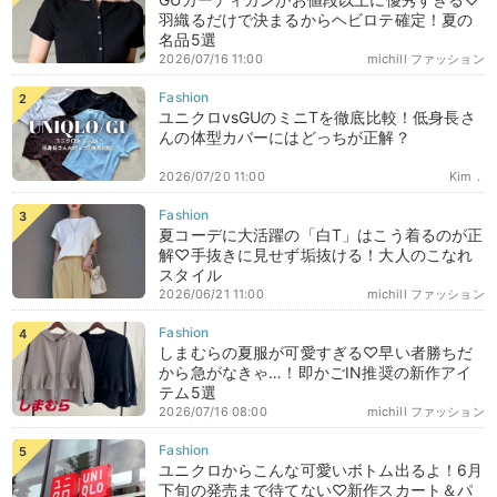
羽織るだけで決まるからヘビロテ確定！夏の
名品5選
2026/07/16 11:00
michill ファッション
ユニクロvsGUのミニTを徹底比較！低身長さ
んの体型カバーにはどっちが正解？
2026/07/20 11:00
Kim．
夏コーデに大活躍の「白T」はこう着るのが正
解♡手抜きに見せず垢抜ける！大人のこなれ
スタイル
2026/06/21 11:00
michill ファッション
しまむらの夏服が可愛すぎる♡早い者勝ちだ
から急がなきゃ…！即かごIN推奨の新作アイ
テム5選
2026/07/16 08:00
michill ファッション
ユニクロからこんな可愛いボトム出るよ！6月
下旬の発売まで待てない♡新作スカート＆パ