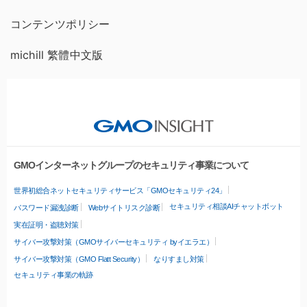
コンテンツポリシー
michill 繁體中文版
GMOインターネットグループのセキュリティ事業について
世界初総合ネットセキュリティサービス「GMOセキュリティ24」
セキュリティ相談AIチャットボット
パスワード漏洩診断
Webサイトリスク診断
実在証明・盗聴対策
サイバー攻撃対策（GMOサイバーセキュリティ byイエラエ）
サイバー攻撃対策（GMO Flatt Security）
なりすまし対策
セキュリティ事業の軌跡