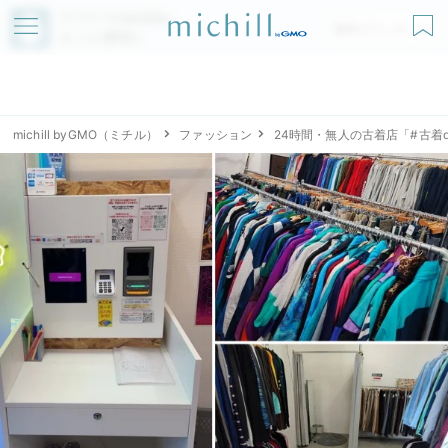
アプリでmichillが
無料ダウンロード
もっと便利に
michill byGMO（ミチル）
ファッション
24時間・無人の古着店「#古着