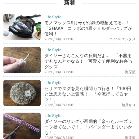
新着
モノマックス9月号が付録の域超えてる…！
「SHAKA」コラボの4層ショルダーバッグが
便利！
2026/08/08 11:00
michill エンタメ
ダイソーさんこんなの反則だよ…！「不器用
でもなんとかなる！」可愛くて便利なお弁当
グッズ
2026/08/08 11:00
海原藍
セリアでタグを見た瞬間カゴ行き！「100円
とは思えない上質感！」「今流行ってるヤ
ツ！」
2026/08/08 11:00
如月せり
ダイソーのリングが画期的「余ったルーズリ
ーフ捨てないで！」「バインダーよりいいか
も！」
2026/08/08 11:00
海原藍