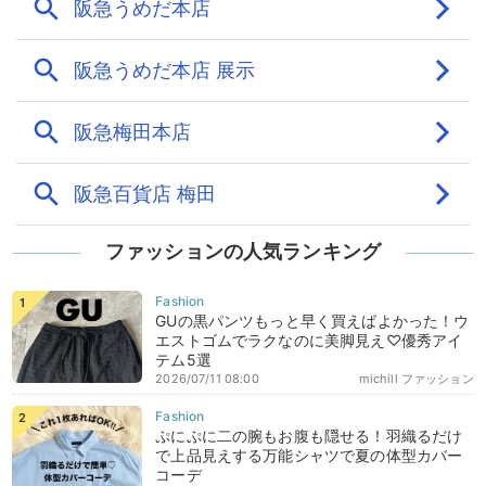
ファッションの人気ランキング
GUの黒パンツもっと早く買えばよかった！ウ
エストゴムでラクなのに美脚見え♡優秀アイ
テム5選
2026/07/11 08:00
michill ファッション
ぷにぷに二の腕もお腹も隠せる！羽織るだけ
で上品見えする万能シャツで夏の体型カバー
コーデ