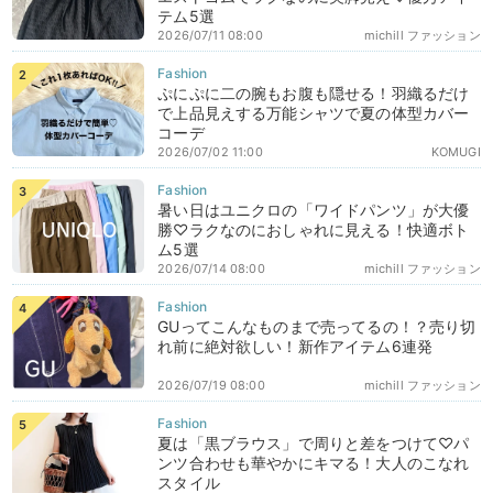
テム5選
2026/07/11 08:00
michill ファッション
ぷにぷに二の腕もお腹も隠せる！羽織るだけ
で上品見えする万能シャツで夏の体型カバー
コーデ
2026/07/02 11:00
KOMUGI
暑い日はユニクロの「ワイドパンツ」が大優
勝♡ラクなのにおしゃれに見える！快適ボト
ム5選
2026/07/14 08:00
michill ファッション
GUってこんなものまで売ってるの！？売り切
れ前に絶対欲しい！新作アイテム6連発
2026/07/19 08:00
michill ファッション
夏は「黒ブラウス」で周りと差をつけて♡パ
ンツ合わせも華やかにキマる！大人のこなれ
スタイル