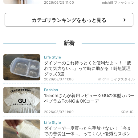
2026/06/25 11:00
michill ファッション
カテゴリランキングをもっと見る
新着
ダイソーのこれ持っとくと便利だよ～！「疲
れて気力ない…」って時に助かる！時短調理
グッズ3選
2026/08/07 11:00
michill ライフスタイル
155cmさんが着用レビュー♡GUの体型カバー
ペプラムTのNG＆OKコーデ
2026/08/07 11:00
KOMUGI
ダイソーで一度買ったら手放せない！「今ま
での苦労は一体…」ってくらい優秀なスポン