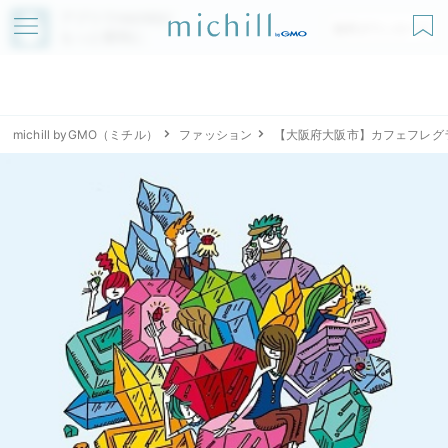
アプリでmichillが
無料ダウンロード
もっと便利に
michill byGMO（ミチル）
ファッション
【大阪府大阪市】カフェフレグラ