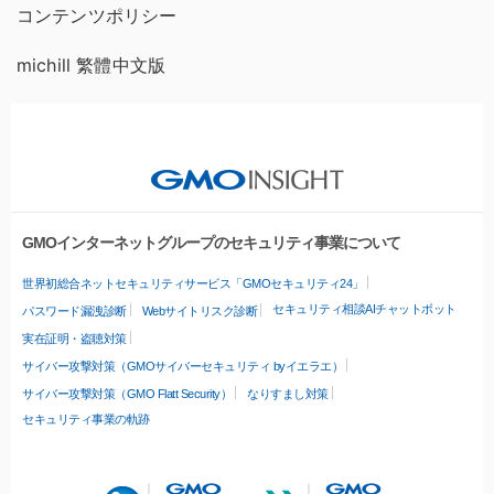
コンテンツポリシー
michill 繁體中文版
GMOインターネットグループのセキュリティ事業について
世界初総合ネットセキュリティサービス「GMOセキュリティ24」
セキュリティ相談AIチャットボット
パスワード漏洩診断
Webサイトリスク診断
実在証明・盗聴対策
サイバー攻撃対策（GMOサイバーセキュリティ byイエラエ）
サイバー攻撃対策（GMO Flatt Security）
なりすまし対策
セキュリティ事業の軌跡