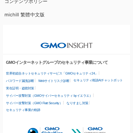
コンテンツポリシー
michill 繁體中文版
GMOインターネットグループのセキュリティ事業について
世界初総合ネットセキュリティサービス「GMOセキュリティ24」
セキュリティ相談AIチャットボット
パスワード漏洩診断
Webサイトリスク診断
実在証明・盗聴対策
サイバー攻撃対策（GMOサイバーセキュリティ byイエラエ）
サイバー攻撃対策（GMO Flatt Security）
なりすまし対策
セキュリティ事業の軌跡