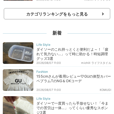
カテゴリランキングをもっと見る
新着
ダイソーのこれ持っとくと便利だよ～！「疲
れて気力ない…」って時に助かる！時短調理
グッズ3選
2026/08/07 11:00
michill ライフスタイル
155cmさんが着用レビュー♡GUの体型カバー
ペプラムTのNG＆OKコーデ
2026/08/07 11:00
KOMUGI
ダイソーで一度買ったら手放せない！「今ま
での苦労は一体…」ってくらい優秀なスポン
ジ3選