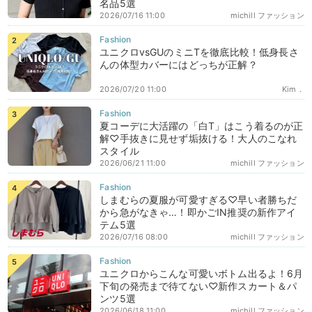
名品5選
2026/07/16 11:00
michill ファッション
ユニクロvsGUのミニTを徹底比較！低身長さ
んの体型カバーにはどっちが正解？
2026/07/20 11:00
Kim．
夏コーデに大活躍の「白T」はこう着るのが正
解♡手抜きに見せず垢抜ける！大人のこなれ
スタイル
2026/06/21 11:00
michill ファッション
しまむらの夏服が可愛すぎる♡早い者勝ちだ
から急がなきゃ…！即かごIN推奨の新作アイ
テム5選
2026/07/16 08:00
michill ファッション
ユニクロからこんな可愛いボトム出るよ！6月
下旬の発売まで待てない♡新作スカート＆パ
ンツ5選
2026/06/18 11:00
michill ファッション