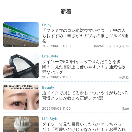
新着
「ファミマのコレ絶対ウマいやつ！」中の人
もおすすめ！辛さがヤミツキの推しグルメ5連
発
2026/08/09 11:00
michill ライフスタイル
ダイソーで500円か…って悩んだことを後
悔！「見た目以上に使いやすい！」通気性抜
群なバッグ
2026/08/09 11:00
海原藍
眉メイクで損してるかも！ついやりがちなNG
習慣とプロが教える正解テク4選
2026/08/09 11:00
Ikue
ダイソーで見た目買いしたらハマっちゃっ
た！「可愛いだけじゃなかった！」お手入れ