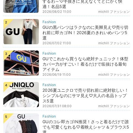
するわ～♡手抜きに見えなくてとにかく快
適！名品5選
2026/08/02 11:00
michill ファッション
GUの黒パンツはラクなのに美脚見え♡売り切
れ前に即カゴIN！2026夏のきれいめパンツ5
選
2026/07/02 11:00
michill ファッション
GUでこれから買うなら絶対チュニック！体型
カバー力がすごい！着るだけで垢抜ける最旬
アイテム
2026/06/19 11:00
michill ファッション
2026夏ユニクロで売り切れ前に絶対欲しい！
シンプルなのにサマ見え♡大人の名品トップ
ス5選
2026/07/31 08:00
michill ファッション
GUのコレ即カゴIN推奨！さっと着るだけで誰
でも可愛くなれる♡着映えシャツ＆ブラウス5
選