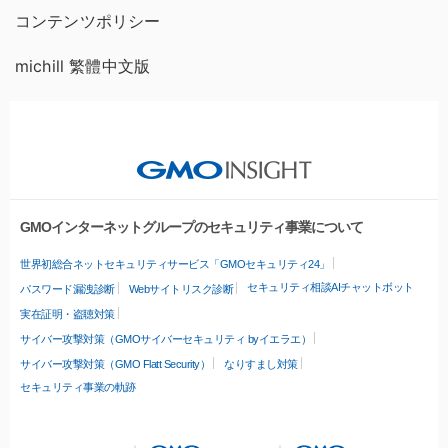
コンテンツポリシー
michill 繁體中文版
GMOインターネットグループのセキュリティ事業について
世界初総合ネットセキュリティサービス「GMOセキュリティ24」
セキュリティ相談AIチャットボット
パスワード漏洩診断
Webサイトリスク診断
実在証明・盗聴対策
サイバー攻撃対策（GMOサイバーセキュリティ byイエラエ）
サイバー攻撃対策（GMO Flatt Security）
なりすまし対策
セキュリティ事業の軌跡