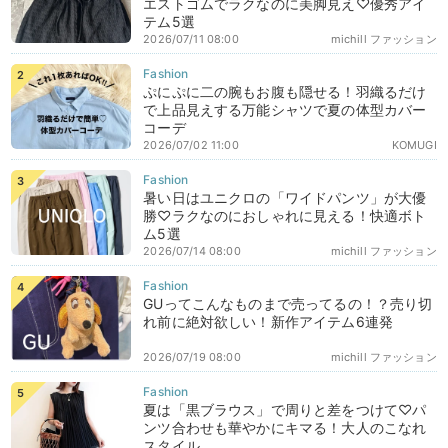
エストゴムでラクなのに美脚見え♡優秀アイ
テム5選
2026/07/11 08:00
michill ファッション
ぷにぷに二の腕もお腹も隠せる！羽織るだけ
で上品見えする万能シャツで夏の体型カバー
コーデ
2026/07/02 11:00
KOMUGI
暑い日はユニクロの「ワイドパンツ」が大優
勝♡ラクなのにおしゃれに見える！快適ボト
ム5選
2026/07/14 08:00
michill ファッション
GUってこんなものまで売ってるの！？売り切
れ前に絶対欲しい！新作アイテム6連発
2026/07/19 08:00
michill ファッション
夏は「黒ブラウス」で周りと差をつけて♡パ
ンツ合わせも華やかにキマる！大人のこなれ
スタイル