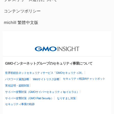
コンテンツポリシー
michill 繁體中文版
GMOインターネットグループのセキュリティ事業について
世界初総合ネットセキュリティサービス「GMOセキュリティ24」
セキュリティ相談AIチャットボット
パスワード漏洩診断
Webサイトリスク診断
実在証明・盗聴対策
サイバー攻撃対策（GMOサイバーセキュリティ byイエラエ）
サイバー攻撃対策（GMO Flatt Security）
なりすまし対策
セキュリティ事業の軌跡