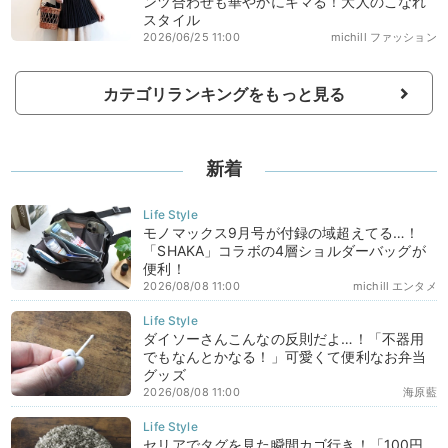
ンツ合わせも華やかにキマる！大人のこなれ
スタイル
2026/06/25 11:00
michill ファッション
カテゴリランキングをもっと見る
新着
モノマックス9月号が付録の域超えてる…！
「SHAKA」コラボの4層ショルダーバッグが
便利！
2026/08/08 11:00
michill エンタメ
ダイソーさんこんなの反則だよ…！「不器用
でもなんとかなる！」可愛くて便利なお弁当
グッズ
2026/08/08 11:00
海原藍
セリアでタグを見た瞬間カゴ行き！「100円