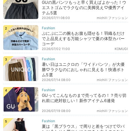
GUの黒パンツもっと早く買えばよかった！ウ
エストゴムでラクなのに美脚見え♡優秀アイ
テム5選
2026/07/11 08:00
michill ファッション
ぷにぷに二の腕もお腹も隠せる！羽織るだけ
で上品見えする万能シャツで夏の体型カバー
コーデ
2026/07/02 11:00
KOMUGI
暑い日はユニクロの「ワイドパンツ」が大優
勝♡ラクなのにおしゃれに見える！快適ボト
ム5選
2026/07/14 08:00
michill ファッション
GUってこんなものまで売ってるの！？売り切
れ前に絶対欲しい！新作アイテム6連発
2026/07/19 08:00
michill ファッション
夏は「黒ブラウス」で周りと差をつけて♡パ