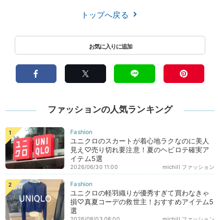
トップへ戻る
ファッションの人気ランキング
ユニクロのスカートが着心地ラクなのに美人
見え♡売り切れ要注意！夏のヘビロテ確実ア
イテム5選
2026/06/30 11:00
michill ファッション
ユニクロの軽羽織りが優秀すぎて買わなきゃ
損♡真夏コーデの救世主！おすすめアイテム5
選
2026/08/03 08:00
michill ファッション