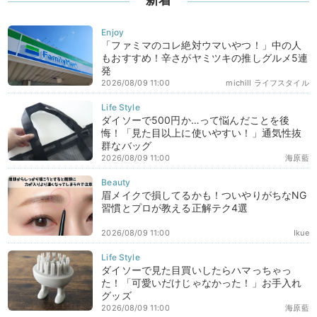
「ファミマのコレ絶対ウマいやつ！」中の人
もおすすめ！辛さがヤミツキの推しグルメ5連
発
2026/08/09 11:00
michill ライフスタイル
ダイソーで500円か…って悩んだことを後
悔！「見た目以上に使いやすい！」通気性抜
群なバッグ
2026/08/09 11:00
海原藍
眉メイクで損してるかも！ついやりがちなNG
習慣とプロが教える正解テク4選
2026/08/09 11:00
Ikue
ダイソーで見た目買いしたらハマっちゃっ
た！「可愛いだけじゃなかった！」お手入れ
グッズ
2026/08/09 11:00
海原藍