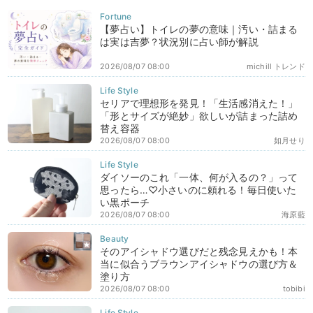
【夢占い】トイレの夢の意味｜汚い・詰まる
は実は吉夢？状況別に占い師が解説
2026/08/07 08:00
michill トレンド
セリアで理想形を発見！「生活感消えた！」
「形とサイズが絶妙」欲しいが詰まった詰め
替え容器
2026/08/07 08:00
如月せり
ダイソーのこれ「一体、何が入るの？」って
思ったら…♡小さいのに頼れる！毎日使いた
い黒ポーチ
2026/08/07 08:00
海原藍
そのアイシャドウ選びだと残念見えかも！本
当に似合うブラウンアイシャドウの選び方＆
塗り方
2026/08/07 08:00
tobibi