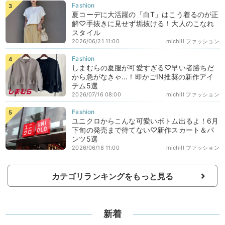
夏コーデに大活躍の「白T」はこう着るのが正
解♡手抜きに見せず垢抜ける！大人のこなれ
スタイル
2026/06/21 11:00
michill ファッション
しまむらの夏服が可愛すぎる♡早い者勝ちだ
から急がなきゃ…！即かごIN推奨の新作アイ
テム5選
2026/07/16 08:00
michill ファッション
ユニクロからこんな可愛いボトム出るよ！6月
下旬の発売まで待てない♡新作スカート＆パ
ンツ5選
2026/06/18 11:00
michill ファッション
カテゴリランキングをもっと見る
新着