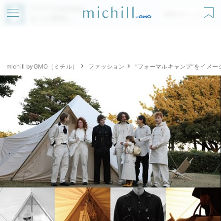
アプリでmichillが
無料ダウンロード
もっと便利に
michill byGMO（ミチル）
ファッション
“フォーマルキャンプ”をイメー