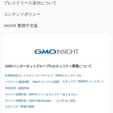
プレスリリース送付について
コンテンツポリシー
michill 繁體中文版
GMOインターネットグループのセキュリティ事業について
世界初総合ネットセキュリティサービス「GMOセキュリティ24」
セキュリティ相談AIチャットボット
パスワード漏洩診断
Webサイトリスク診断
実在証明・盗聴対策
サイバー攻撃対策（GMOサイバーセキュリティ byイエラエ）
サイバー攻撃対策（GMO Flatt Security）
なりすまし対策
セキュリティ事業の軌跡