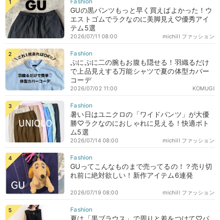
GUの黒パンツもっと早く買えばよかった！ウ
エストゴムでラクなのに美脚見え♡優秀アイ
テム5選
2026/07/11 08:00
michill ファッション
ぷにぷに二の腕もお腹も隠せる！羽織るだけ
で上品見えする万能シャツで夏の体型カバー
コーデ
2026/07/02 11:00
KOMUGI
暑い日はユニクロの「ワイドパンツ」が大優
勝♡ラクなのにおしゃれに見える！快適ボト
ム5選
2026/07/14 08:00
michill ファッション
GUってこんなものまで売ってるの！？売り切
れ前に絶対欲しい！新作アイテム6連発
2026/07/19 08:00
michill ファッション
夏は「黒ブラウス」で周りと差をつけて♡パ