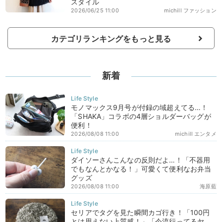
スタイル
2026/06/25 11:00
michill ファッション
カテゴリランキングをもっと見る
新着
モノマックス9月号が付録の域超えてる…！
「SHAKA」コラボの4層ショルダーバッグが
便利！
2026/08/08 11:00
michill エンタメ
ダイソーさんこんなの反則だよ…！「不器用
でもなんとかなる！」可愛くて便利なお弁当
グッズ
2026/08/08 11:00
海原藍
セリアでタグを見た瞬間カゴ行き！「100円
とは思えない上質感！」「今流行ってるヤ