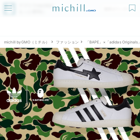
アプリでmichillが
無料ダウンロード
もっと便利に
michill byGMO（ミチル）
ファッション
「BAPE」×「adidas Origin