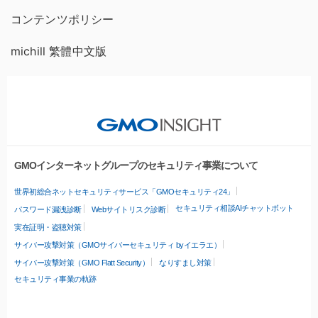
コンテンツポリシー
michill 繁體中文版
GMOインターネットグループのセキュリティ事業について
世界初総合ネットセキュリティサービス「GMOセキュリティ24」
セキュリティ相談AIチャットボット
パスワード漏洩診断
Webサイトリスク診断
実在証明・盗聴対策
サイバー攻撃対策（GMOサイバーセキュリティ byイエラエ）
サイバー攻撃対策（GMO Flatt Security）
なりすまし対策
セキュリティ事業の軌跡