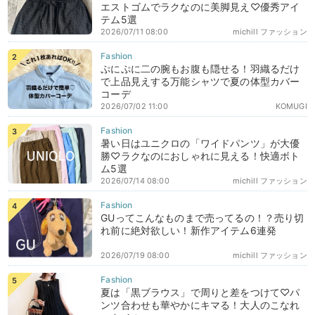
エストゴムでラクなのに美脚見え♡優秀アイ
テム5選
2026/07/11 08:00
michill ファッション
ぷにぷに二の腕もお腹も隠せる！羽織るだけ
で上品見えする万能シャツで夏の体型カバー
コーデ
2026/07/02 11:00
KOMUGI
暑い日はユニクロの「ワイドパンツ」が大優
勝♡ラクなのにおしゃれに見える！快適ボト
ム5選
2026/07/14 08:00
michill ファッション
GUってこんなものまで売ってるの！？売り切
れ前に絶対欲しい！新作アイテム6連発
2026/07/19 08:00
michill ファッション
夏は「黒ブラウス」で周りと差をつけて♡パ
ンツ合わせも華やかにキマる！大人のこなれ