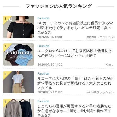
ファッションの人気ランキング
GUカーディガンがお値段以上に優秀すぎる♡
羽織るだけで決まるからヘビロテ確定！夏の
名品5選
2026/07/16 11:00
michill ファッション
ユニクロvsGUのミニTを徹底比較！低身長さ
んの体型カバーにはどっちが正解？
2026/07/20 11:00
Kim．
夏コーデに大活躍の「白T」はこう着るのが正
解♡手抜きに見せず垢抜ける！大人のこなれ
スタイル
2026/06/21 11:00
michill ファッション
しまむらの夏服が可愛すぎる♡早い者勝ちだ
から急がなきゃ…！即かごIN推奨の新作アイ
テム5選