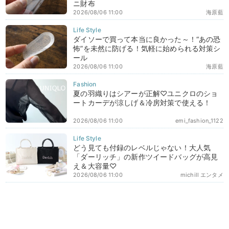
ニ財布
2026/08/06 11:00
海原藍
ダイソーで買って本当に良かった～！“あの恐
怖”を未然に防げる！気軽に始められる対策シ
ール
2026/08/06 11:00
海原藍
夏の羽織りはシアーが正解♡ユニクロのショ
ートカーデが涼しげ＆冷房対策で使える！
2026/08/06 11:00
emi_fashion_1122
どう見ても付録のレベルじゃない！大人気
「ダーリッチ」の新作ツイードバッグが高見
え＆大容量♡
2026/08/06 11:00
michill エンタメ