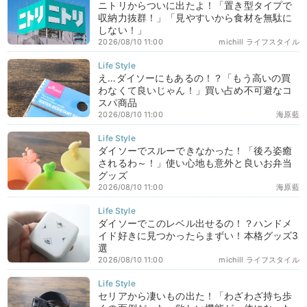
ニトリからついに出たよ！「置き型タイプで
収納力抜群！」「見やすいから食材を無駄に
しない！」
2026/08/10 11:00
michill ライフスタイル
え…ダイソーにもあるの！？「もう高いの買
わなくて良いじゃん！」買い占め不可避なコ
スパ商品
2026/08/10 11:00
海原藍
ダイソーでスルーできなかった！「後ろ姿癒
されるわ～！」使い心地も意外と良いお弁当
グッズ
2026/08/10 11:00
海原藍
ダイソーでこのレベル出せるの！？ハンドメ
イド好きに見つかったらまずい！本格グッズ3
選
2026/08/10 11:00
michill ライフスタイル
セリアから凄いもの出た！「わざわざ持ち歩