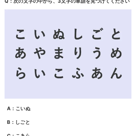
Q：次の文字の中から、3文字の単語を見つけてください
A：こいぬ
B：しごと
C：こあら