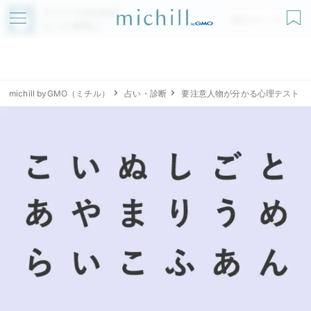
アプリでmichillが
無料ダウンロード
もっと便利に
michill byGMO（ミチル）
占い・診断
要注意人物が分かる心理テスト