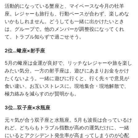
活動的になっている蟹座と、マイペースな今月の牡羊
座。レジャーも旅行も、行動ペースが合わず、楽しめな
いかもしれません。どうしても一緒に出かけたいとき
は、グループで。他のメンバーが調整役になってくれ
て、トラブル知らずで過ごせそう。
2位…蠍座×射手座
5月の蠍座は金運が良好で、リッチなレジャーや旅を楽し
みたい気分。一方の射手座は、遊びにあまりお金をかけ
たくないよう。一緒に遊びに行くと、行く先々で意見が
食い違い、お互いストレスに。現地集合・現地解散で、
極力絡みを減らすのが賢明かも。
3位…双子座×水瓶座
元々気が合う双子座と水瓶座。5月も波長は合っているけ
れど、どちらもトラブル指数が高めの運気だけに、一緒
にいるとアクシデント発生率が高まってしまうのが心配