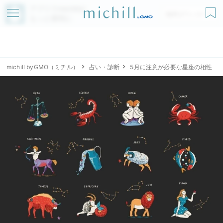
アプリでmichillが
無料ダウンロード
もっと便利に
michill byGMO（ミチル）
占い・診断
5月に注意が必要な星座の相性