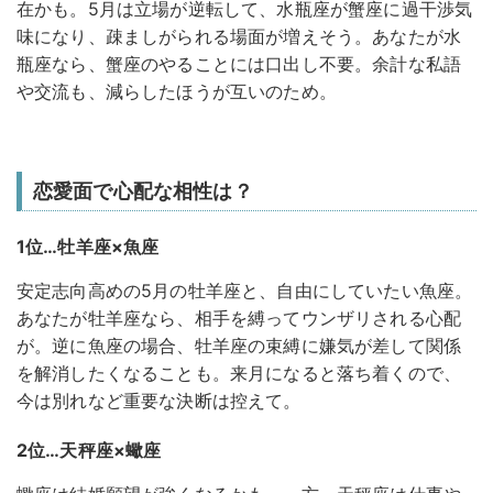
在かも。5月は立場が逆転して、水瓶座が蟹座に過干渉気
味になり、疎ましがられる場面が増えそう。あなたが水
瓶座なら、蟹座のやることには口出し不要。余計な私語
や交流も、減らしたほうが互いのため。
恋愛面で心配な相性は？
1位…牡羊座×魚座
安定志向高めの5月の牡羊座と、自由にしていたい魚座。
あなたが牡羊座なら、相手を縛ってウンザリされる心配
が。逆に魚座の場合、牡羊座の束縛に嫌気が差して関係
を解消したくなることも。来月になると落ち着くので、
今は別れなど重要な決断は控えて。
2位…天秤座×蠍座