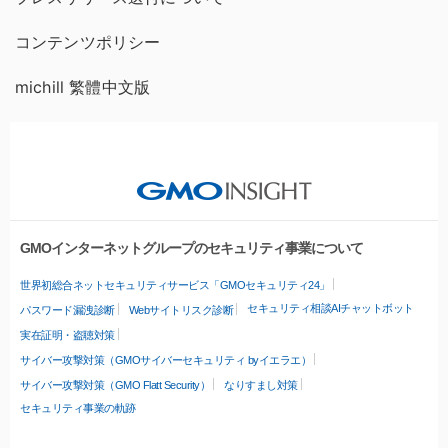
コンテンツポリシー
michill 繁體中文版
GMOインターネットグループのセキュリティ事業について
世界初総合ネットセキュリティサービス「GMOセキュリティ24」
セキュリティ相談AIチャットボット
パスワード漏洩診断
Webサイトリスク診断
実在証明・盗聴対策
サイバー攻撃対策（GMOサイバーセキュリティ byイエラエ）
サイバー攻撃対策（GMO Flatt Security）
なりすまし対策
セキュリティ事業の軌跡