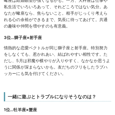
蠍座は結婚願望が強くなるかも。一方、天秤座は仕事や
私生活でいろいろあって、それどころではない気分。あ
なたが蠍座なら、焦らないこと。相手がじっくり考えら
れる心の余裕ができるまで、気長に待ってあげて。共通
の趣味や仲間を増やすのも有意義。
3位…獅子座×射手座
情熱的な恋愛ベクトルが同じ獅子座と射手座。特別努力
をしなくても、惹かれあい、結ばれやすい相性です。た
だし、5月は邪魔や横やりが入りやすく、なかなか思うよ
うに関係が深まらないかも。友だちのフリをしたラブハ
ッカーにも気を付けてください。
一緒に遊ぶとトラブルになりそうなのは？
1位…牡羊座×蟹座