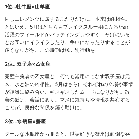
1位…牡牛座×山羊座
同じエレメンツに属するふたりだけに、本来は好相性。
とはいえ、5月はどちらもブレイクスルー期に入るため、
活躍のフィールドがバッティングしやすく、そばにいる
とお互いにイライラしたり、争いになったりすることが
多くなりがち。この時期は極力別行動を。
2位…双子座×乙女座
完璧主義者の乙女座と、何でも器用にこなす双子座は元
来、水と油の凶相性。5月はさらにそれぞれの立場や事情
が複雑に絡み合い、ギスギスしたムードになりがち。改
善の鍵は、会話にあり。マメに気持ちや情報を共有する
ことが、良好な関係を築く助けに。
3位…水瓶座×蟹座
クールな水瓶座から見ると、世話好きな蟹座は面倒な存