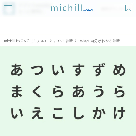
アプリでmichillが
無料ダウンロード
もっと便利に
michill byGMO（ミチル）
占い・診断
本当の自分がわかる診断