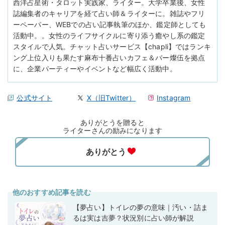
西洋占星術・タロット実践家、ライター。大学卒業後、女性
誌編集者のキャリアを経て占い師＆ライターに。雑誌やフリ
ーペーパー、WEBでの占い記事執筆のほか、鑑定師としても
活動中。。女性のライフサイクルに寄り添う癒やし系の鑑定
スタイルで人気。チャット占いサービス【chapli】ではランキ
ング上位入りも果たす麻布十番占いカフェ＆バー燦伍を拠点
に、企業パーティーやイベントなど幅広く活動中。
公式サイト
X（旧Twitter）
Instagram
ありがとうを贈ると
ライターさんの励みになります
他のおすすめ記事を読む
【夢占い】トイレの夢の意味｜汚い・詰ま
るは実は吉夢？状況別に占い師が解説