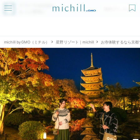
アプリでmichillが
無料ダウンロード
もっと便利に
michill byGMO（ミチル）
星野リゾート｜michill
お寺体験するなら京都で