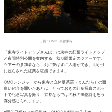
出典：OMO3京都東寺
「東寺ライトアップさんぽ」は東寺の紅葉ライトアップ
と夜間特別公開を案内する、秋期間限定のツアーです。
ツアーの参加者なら、列に並ばずに入場ができ、明かり
に照らされた紅葉を堪能できます。
OMOレンジャーから東寺と立体曼荼羅（まんだら）の面
白い紹介を聞いたあとは、とっておきの紅葉写真スポッ
トで記念写真を撮り、京都ならではの秋の風物詩を思う
存分感じられますよ。
※開催日程などの詳細は、OMO3京都東寺公式ホームペー