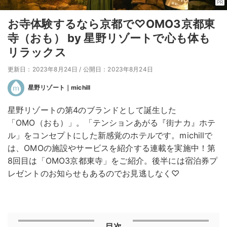
PR
お寺体験するなら京都で♡OMO3京都東
寺（おも） by 星野リゾートで心も体も
リラックス
更新日：2023年8月24日
/
公開日：2023年8月24日
星野リゾート｜michill
星野リゾートの第4のブランドとして誕生した
「OMO（おも）」。「テンションあがる『街ナカ』ホテ
ル」をコンセプトにした新感覚のホテルです。michillで
は、OMOの施設やサービスを紹介する連載を実施中！第
8回目は「OMO3京都東寺」をご紹介。後半には宿泊券プ
レゼントのお知らせもあるのでお見逃しなく♡
目次