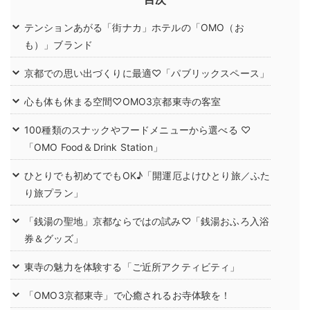
テンションあがる「街ナカ」ホテルの「OMO（お
も）」ブランド
京都での思い出づくりに最適♡「パブリックスペース」
心も体も休まる空間♡OMO3京都東寺の客室
100種類のスナックやフードメニューから選べる ♡
「OMO Food＆Drink Station」
ひとりでも初めてでもOK♪「開運厄よけひとり旅／ふた
り旅プラン」
「銭湯の聖地」京都ならではの試み♡「銭湯おふろ入浴
券＆グッズ」
東寺の魅力を体験する「ご近所アクティビティ」
「OMO3京都東寺」で心癒されるお寺体験を！